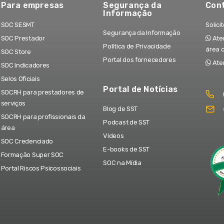
Para empresas
Segurança da
Con
Informação
SOC SESMT
Solici
Segurança da Informação
SOC Prestador
Aten
Política de Privacidade
área 
SOC Store
Portal dos fornecedores
Ate
SOC Indicadores
Selos Oficiais
Portal de Notícias
SOCRH para prestadores de
serviços
Blog de SST
SOCRH para profissionais da
Podcast de SST
área
Vídeos
SOC Credenciado
E-books de SST
Formação Super SOC
SOC na Mídia
Portal Riscos Psicossociais