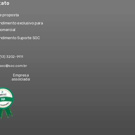
tato
te proposta
dimento exclusivo para
comercial
ndimento Suporte SOC
(13) 3202-9111
soc@soc.com.br
Empresa
associada: