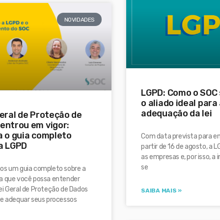
NOVIDADES
LGPD: Como o SOC 
o aliado ideal para
adequação da lei
Geral de Proteção de
entrou em vigor:
a o guia completo
Com data prevista para en
a LGPD
partir de 16 de agosto, a
as empresas e, por isso, a
se
os um guia completo sobre a
a que você possa entender
ei Geral de Proteção de Dados
SAIBA MAIS »
 e adequar seus processos