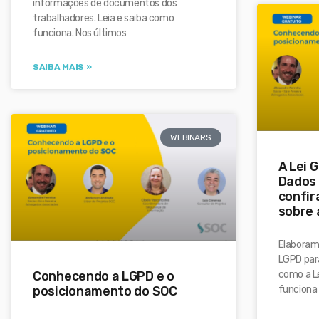
informações de documentos dos
trabalhadores. Leia e saiba como
funciona. Nos últimos
SAIBA MAIS »
WEBINARS
A Lei 
Dados 
confir
sobre 
Elaboram
LGPD par
Conhecendo a LGPD e o
como a L
posicionamento do SOC
funciona