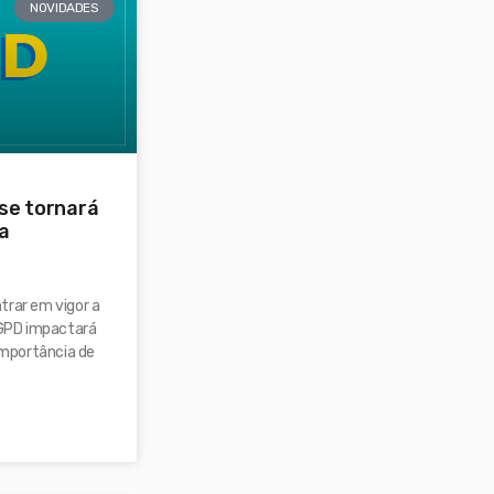
NOVIDADES
se tornará
 a
trar em vigor a
 LGPD impactará
 importância de