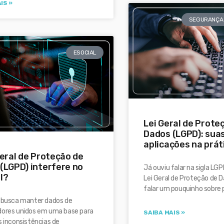
IS »
SEGURANÇA 
ESOCIAL
Lei Geral de Prote
Dados (LGPD): sua
aplicações na prát
Geral de Proteção de
(LGPD) interfere no
Já ouviu falar na sigla LGP
l?
Lei Geral de Proteção de 
falar um pouquinho sobre p
l busca manter dados de
dores unidos em uma base para
SAIBA MAIS »
s inconsistências de