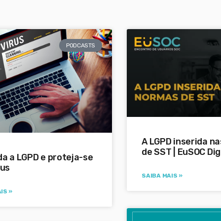
PODCASTS
A LGPD inserida n
de SST | EuSOC Dig
a a LGPD e proteja-se
rus
SAIBA MAIS »
IS »