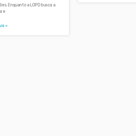
ões. Enquanto a LGPD busca a
a e
IS »