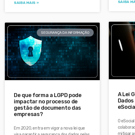
SAIBA MA
SAIBA MAIS »
SEGURANÇA DA INFORMAÇÃO
A Lei 
De que forma a LGPD pode
Dados 
impactar no processo de
eSocia
gestão de documento das
empresas?
O eSocia
colabora
Em 2020, entra em vigor a nova lei que
mitigar a
visa garantir a segurança dos dados pelas