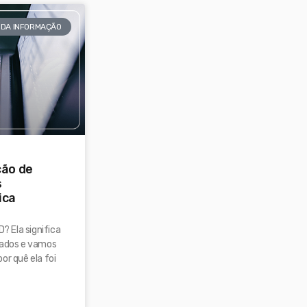
DA INFORMAÇÃO
ção de
s
ica
D? Ela significa
Dados e vamos
or quê ela foi