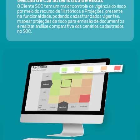
Gestão de Característica de Risco:
O Cliente SOC tem um maior controle de vigência do risco
por meio do recurso de ‘Históricos e Projeções’ presente
na funcionalidade, podendo cadastrar dados vigentes,
mapear projeções de risco para emissão de documentos
e realizar análise comparativa dos cenários cadastrados
no SOC.