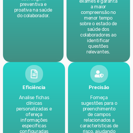
exames e garanta
preventiva e
a maior
proativa na saúde
compreensão no
do colaborador.
menor tempo
sobre o estado de
saúde dos
colaboradores ao
identificar
questões
relevantes.
Eficiência
Precisão
Analise fichas
Forneça
clínicas
sugestões para o
personalizadas e
preenchimento
ofereça
de campos
informações
relacionados a
específicas
características de
configuradas
risco, ajudando