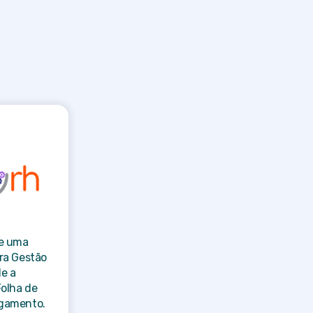
ce uma
ra Gestão
e a
Folha de
igamento.