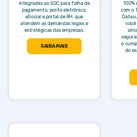
integradas ao SOC para folha de
100% 
pagamento, ponto eletrônico,
com o T
eSocial e portal de RH, que
Datasu
atendem as demandas legais e
você
estratégicas das empresas.
sinc
seguran
e cumpr
SAIBA MAIS
do es