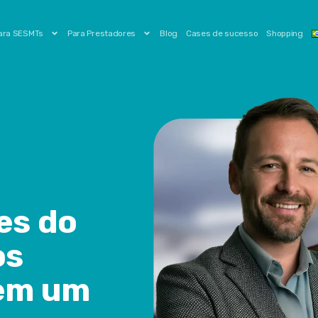
ara SESMTs
Para Prestadores
Blog
Cases de sucesso
Shopping
es do
os
 em um