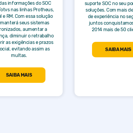
das informações do SOC
suporte SOC no seu por
otvs nas linhas Protheus,
soluções. Com mais d
l e RM. Com essa solução
de experiência no s
 manterá seus sistemas
juntos conquistamo
ronizados, aumentar a
2014 mais de 50 cli
ça, diminuir o retrabalho
ir as exigências e prazos
ocial, evitando assim as
SAIBA MAIS
multas.
SAIBA MAIS