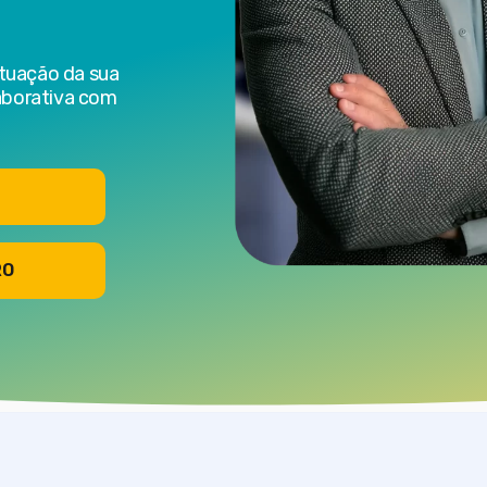
tuação da sua
aborativa com
RO