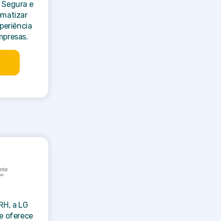
é Segura e
omatizar
periência
mpresas.
RH, a LG
 e oferece