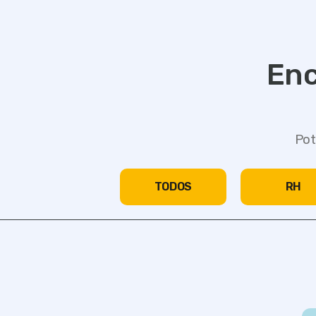
Enc
Pot
TODOS
RH