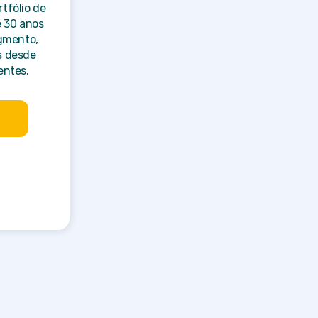
tfólio de
e 30 anos
egmento,
s desde
entes.