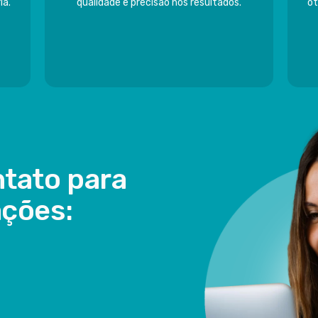
ia.
qualidade e precisão nos resultados.
ot
tato para
ações: