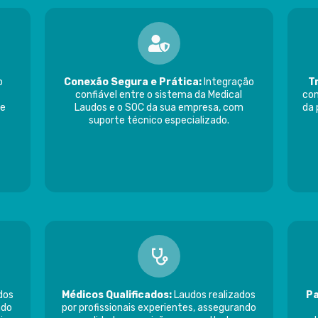
o
Conexão Segura e Prática:
Integração
T
confiável entre o sistema da Medical
com
te
Laudos e o SOC da sua empresa, com
da 
suporte técnico especializado.
dos
Médicos Qualificados:
Laudos realizados
Pa
ndo
por profissionais experientes, assegurando