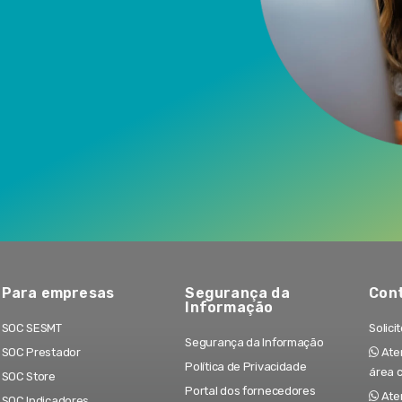
Para empresas
Segurança da
Con
Informação
SOC SESMT
Solici
Segurança da Informação
SOC Prestador
Aten
Política de Privacidade
área 
SOC Store
Portal dos fornecedores
Ate
SOC Indicadores