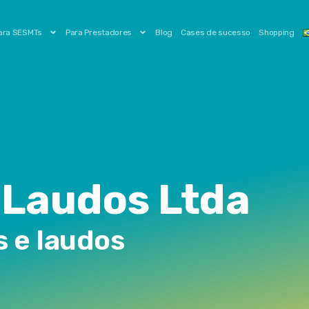
ara SESMTs
Para Prestadores
Blog
Cases de sucesso
Shopping
 Laudos Ltda
s e laudos