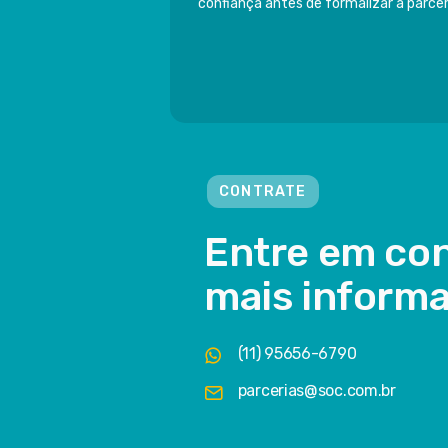
confiança antes de formalizar a parcer
CONTRATE
Entre em con
mais inform
(11) 95656-6790
parcerias@soc.com.br