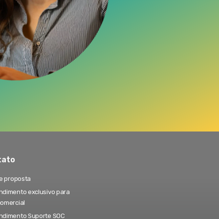
tato
te proposta
dimento exclusivo para
comercial
ndimento Suporte SOC