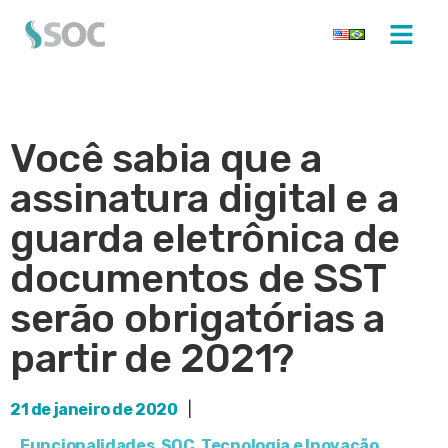
Você sabia que a
assinatura digital e a
guarda eletrônica de
documentos de SST
serão obrigatórias a
partir de 2021?
21 de janeiro de 2020
|
Funcionalidades
,
SOC
,
Tecnologia e Inovação