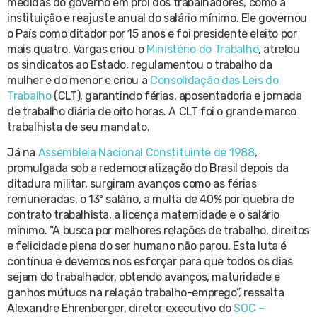
medidas do governo em prol dos trabalhadores, como a
instituição e reajuste anual do salário mínimo. Ele governou
o País como ditador por 15 anos e foi presidente eleito por
mais quatro. Vargas criou o
Ministério do Trabalho
, atrelou
os sindicatos ao Estado, regulamentou o trabalho da
mulher e do menor e criou a
Consolidação das Leis do
Trabalho
(CLT), garantindo férias, aposentadoria e jornada
de trabalho diária de oito horas. A CLT foi o grande marco
trabalhista de seu mandato.
Já na
Assembleia Nacional Constituinte de 1988
,
promulgada sob a redemocratização do Brasil depois da
ditadura militar, surgiram avanços como as férias
remuneradas, o 13º salário, a multa de 40% por quebra de
contrato trabalhista, a licença maternidade e o salário
mínimo. “A busca por melhores relações de trabalho, direitos
e felicidade plena do ser humano não parou. Esta luta é
contínua e devemos nos esforçar para que todos os dias
sejam do trabalhador, obtendo avanços, maturidade e
ganhos mútuos na relação trabalho-emprego”, ressalta
Alexandre Ehrenberger, diretor executivo do
SOC –