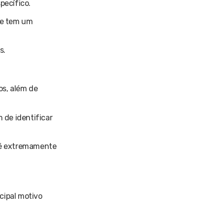
pecífico.
ue tem um
s.
os, além de
 de identificar
s é extremamente
cipal motivo