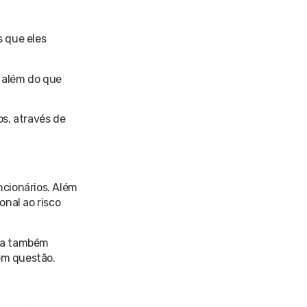
 que eles
, além do que
s, através de
ncionários. Além
nal ao risco
esa também
em questão.