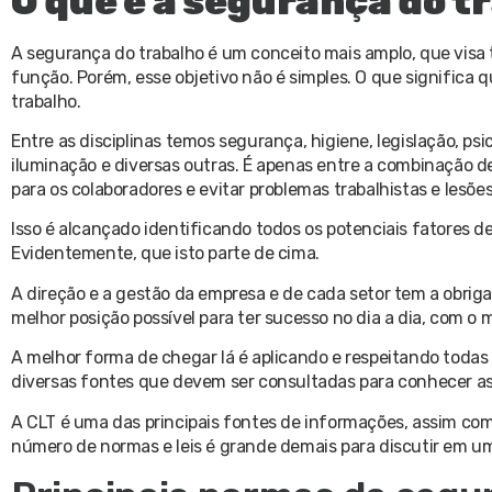
O que é a segurança do t
A segurança do trabalho é um conceito mais amplo, que visa t
função. Porém, esse objetivo não é simples. O que significa 
trabalho.
Entre as disciplinas temos segurança, higiene, legislação, ps
iluminação e diversas outras. É apenas entre a combinação d
para os colaboradores e evitar problemas trabalhistas e lesõe
Isso é alcançado identificando todos os potenciais fatores de 
Evidentemente, que isto parte de cima.
A direção e a gestão da empresa e de cada setor tem a obriga
melhor posição possível para ter sucesso no dia a dia, com o
A melhor forma de chegar lá é aplicando e respeitando todas
diversas fontes que devem ser consultadas para conhecer as 
A CLT é uma das principais fontes de informações, assim co
número de normas e leis é grande demais para discutir em u