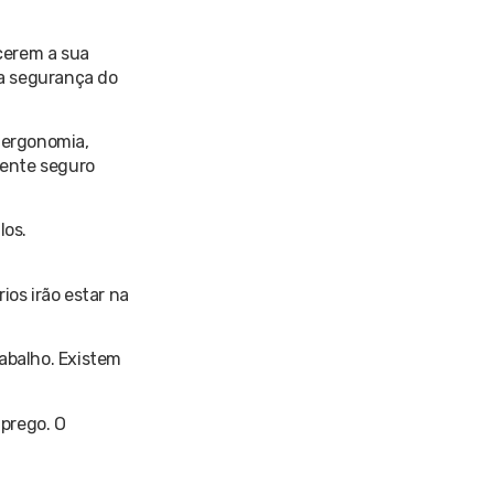
rcerem a sua
da segurança do
, ergonomia,
mente seguro
los.
ios irão estar na
abalho. Existem
prego. O