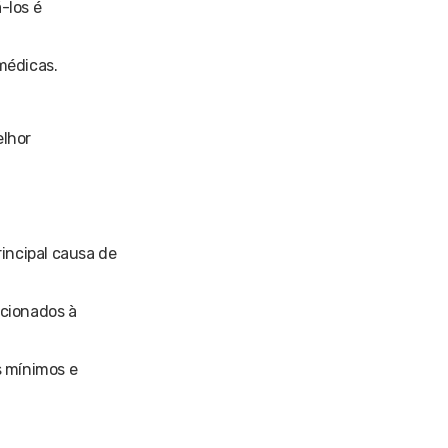
-los é
médicas.
elhor
rincipal causa de
ecionados à
s mínimos e