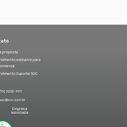
tato
te proposta
dimento exclusivo para
comercial
ndimento Suporte SOC
(13) 3202-9111
soc@soc.com.br
Empresa
associada: