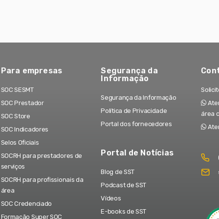
Para empresas
Segurança da
Con
Informação
SOC SESMT
Solici
Segurança da Informação
SOC Prestador
Aten
Política de Privacidade
área 
SOC Store
Portal dos fornecedores
Ate
SOC Indicadores
Selos Oficiais
Portal de Notícias
SOCRH para prestadores de
serviços
Blog de SST
SOCRH para profissionais da
Podcast de SST
área
Vídeos
SOC Credenciado
E-books de SST
Formação Super SOC