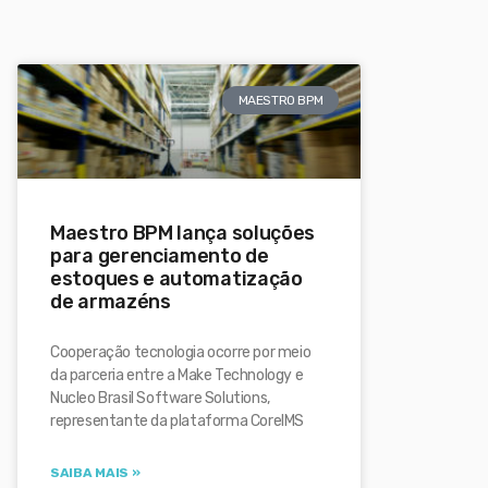
MAESTRO BPM
Maestro BPM lança soluções
para gerenciamento de
estoques e automatização
de armazéns
Cooperação tecnologia ocorre por meio
da parceria entre a Make Technology e
Nucleo Brasil Software Solutions,
representante da plataforma CoreIMS
SAIBA MAIS »