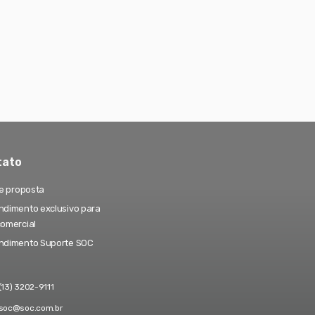
tato
te proposta
dimento exclusivo para
comercial
ndimento Suporte SOC
(13) 3202-9111
soc@soc.com.br