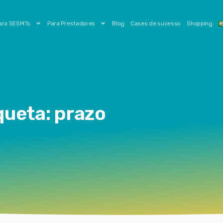
ara SESMTs
Para Prestadores
Blog
Cases de sucesso
Shopping
queta: prazo