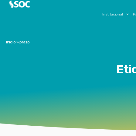
Institucional
P
Início
»
prazo
Eti