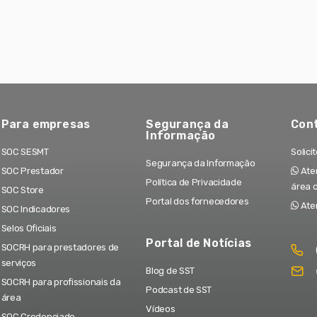
Para empresas
Segurança da
Con
Informação
SOC SESMT
Solici
Segurança da Informação
SOC Prestador
Aten
Política de Privacidade
área 
SOC Store
Portal dos fornecedores
Ate
SOC Indicadores
Selos Oficiais
Portal de Notícias
SOCRH para prestadores de
serviços
Blog de SST
SOCRH para profissionais da
Podcast de SST
área
Vídeos
SOC Credenciado