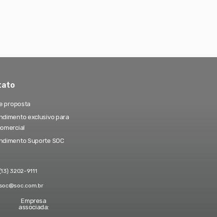
tato
te proposta
dimento exclusivo para
comercial
ndimento Suporte SOC
(13) 3202-9111
soc@soc.com.br
Empresa
associada: