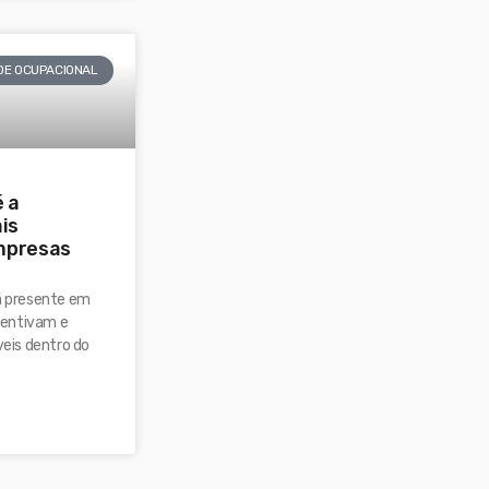
DE OCUPACIONAL
é a
ais
mpresas
tá presente em
centivam e
eis dentro do