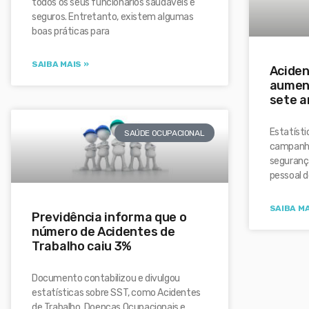
todos os seus funcionários saudáveis e
seguros. Entretanto, existem algumas
boas práticas para
SAIBA MAIS »
Aciden
aumen
sete a
Estatísti
SAÚDE OCUPACIONAL
campanha
segurança
pessoal d
SAIBA MA
Previdência informa que o
número de Acidentes de
Trabalho caiu 3%
Documento contabilizou e divulgou
estatísticas sobre SST, como Acidentes
de Trabalho, Doenças Ocupacionais e