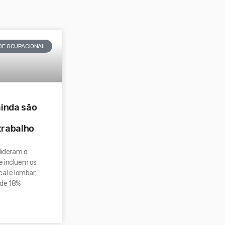
DE OCUPACIONAL
ainda são
trabalho
lideram o
e incluem os
al e lombar,
 de 18%