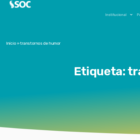
Institucional
P
Início
»
transtornos de humor
Etiqueta: t