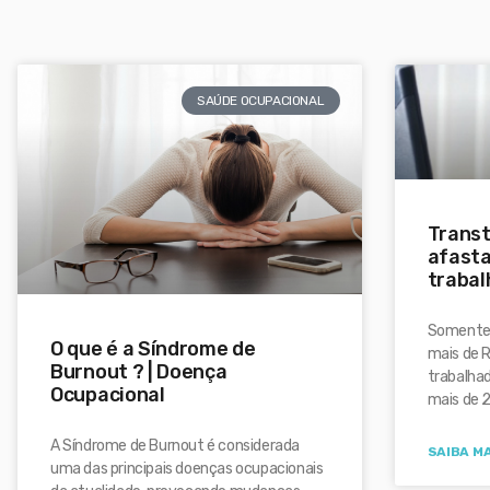
SAÚDE OCUPACIONAL
Trans
afasta
trabal
Somente 
O que é a Síndrome de
mais de R
Burnout ? | Doença
trabalha
Ocupacional
mais de 
A Síndrome de Burnout é considerada
SAIBA MA
uma das principais doenças ocupacionais