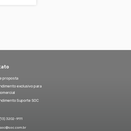
tato
te proposta
dimento exclusivo para
comercial
ndimento Suporte SOC
(13) 3202-9111
soc@soc.com.br