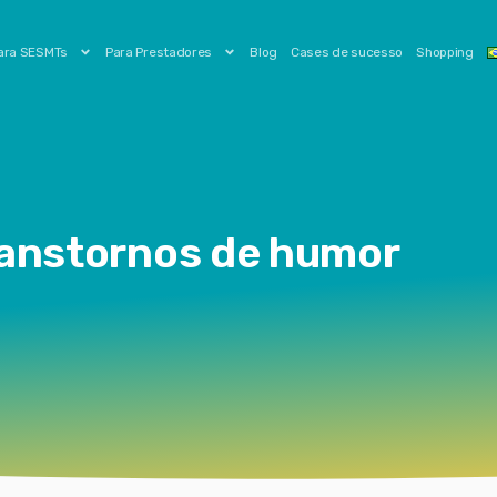
ara SESMTs
Para Prestadores
Blog
Cases de sucesso
Shopping
ranstornos de humor