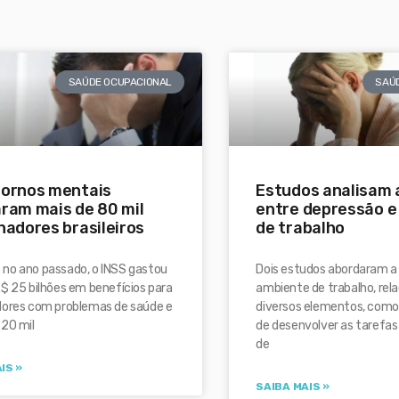
SAÚDE OCUPACIONAL
SAÚ
tornos mentais
Estudos analisam 
ram mais de 80 mil
entre depressão e
hadores brasileiros
de trabalho
no ano passado, o INSS gastou
Dois estudos abordaram a
$ 25 bilhões em benefícios para
ambiente de trabalho, rel
dores com problemas de saúde e
diversos elementos, como
220 mil
de desenvolver as tarefas d
de
IS »
SAIBA MAIS »