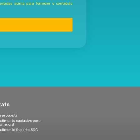
viadas acima para fornecer o conteúdo
tato
te proposta
dimento exclusivo para
omercial
dimento Suporte SOC