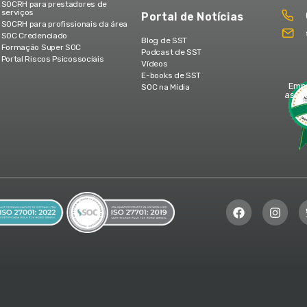
SOCRH para prestadores de
serviços
Portal de Notícias
SOCRH para profissionais da área
SOC Credenciado
Blog de SST
Formação Super SOC
Podcast de SST
Portal Riscos Psicossociais
Vídeos
E-books de SST
Emp
SOC na Mídia
assoc