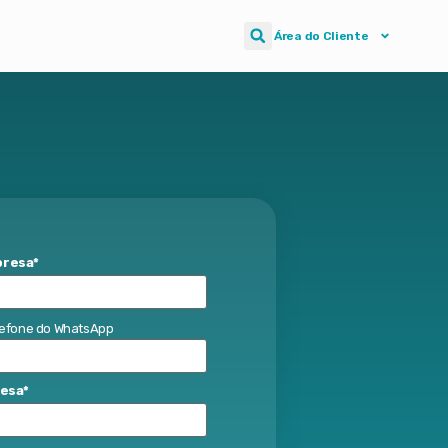
Área do Cliente
presa
*
lefone do WhatsApp
resa
*