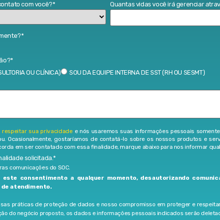
contato com você?
*
Quantas vidas você irá gerenciar atr
lmente?
*
ção?
*
ULTORIA OU CLÍNICA)
SOU DA EQUIPE INTERNA DE SST (RH OU SESMT)
respeitar sua privacidade
e nós usaremos suas informações pessoais somente p
tou. Ocasionalmente, gostaríamos de contatá-lo sobre os nossos produtos e se
orda em ser contatado com essa finalidade, marque abaixo para nos informar qual
alidade solicitada.
*
tras comunicações do SOC.
r este consentimento a qualquer momento, desautorizando comunic
 de atendimento.
sas práticas de proteção de dados e nosso compromisso em proteger e respeitar s
ção do negócio proposto, os dados e informações pessoais indicados serão deleta