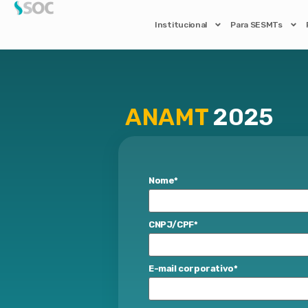
Institucional
Para SESMTs
ANAMT
2025
Nome
*
CNPJ/CPF
*
E-mail corporativo
*