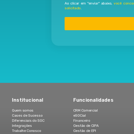
Ao clicar em "enviar" abaixo,
você conco
solicitado
.
Institucional
Funcionalidades
Quem somos
CRM Comercial
Cases de Sucesso
eSOCial
Diferenciais do SOC
Financeiro
Integrações
Gestão de CIPA
Trabalhe Conosco
Gestão de EPI