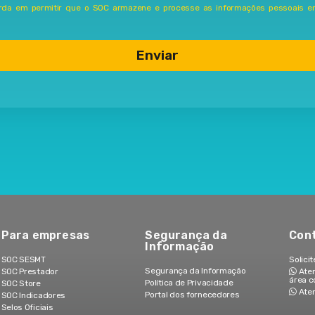
rda em permitir que o SOC armazene e processe as informações pessoais en
Para empresas
Segurança da
Con
Informação
SOC SESMT
Solici
Segurança da Informação
SOC Prestador
Aten
área c
Política de Privacidade
SOC Store
Aten
Portal dos fornecedores
SOC Indicadores
Selos Oficiais