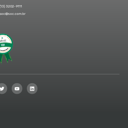
(13) 3202-9111
soc@soc.com.br
resa
iada: