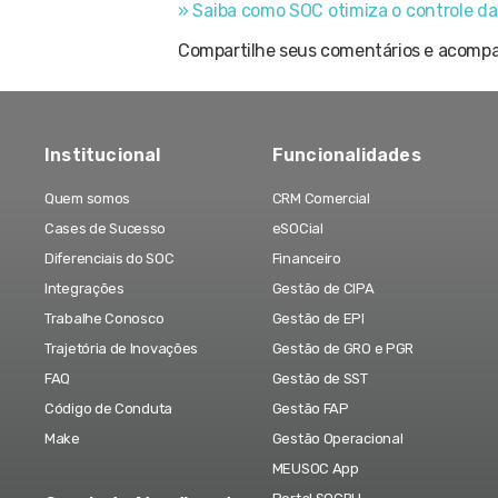
» Saiba como SOC otimiza o controle da 
Compartilhe seus comentários e acompa
Institucional
Funcionalidades
Quem somos
CRM Comercial
Cases de Sucesso
eSOCial
Diferenciais do SOC
Financeiro
Integrações
Gestão de CIPA
Trabalhe Conosco
Gestão de EPI
Trajetória de Inovações
Gestão de GRO e PGR
FAQ
Gestão de SST
Código de Conduta
Gestão FAP
Make
Gestão Operacional
MEUSOC App