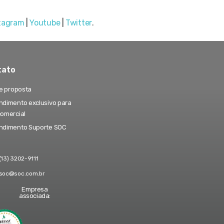
tagram
|
Youtube
|
Twitter
.
tato
te proposta
dimento exclusivo para
comercial
ndimento Suporte SOC
(13) 3202-9111
soc@soc.com.br
Empresa
associada: