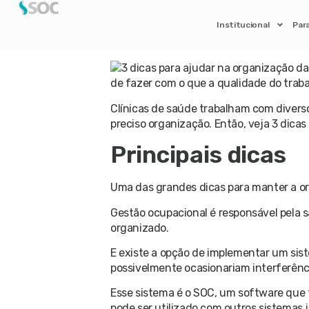
Institucional
Par
Deseja melhorar a organização da sua 
melhora pode refletir em vários aspect
de fazer com o que a qualidade do traba
Clínicas de saúde trabalham com divers
preciso organização. Então, veja 3 dicas
Principais dicas
Uma das grandes dicas para manter a org
Gestão ocupacional é responsável pela 
organizado.
E existe a opção de implementar um sist
possivelmente ocasionariam interferência
Esse sistema é o SOC, um software que fu
pode ser utilizado com outros sistemas 