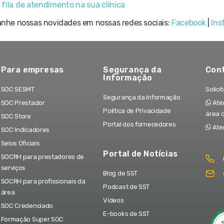
fila de atendimento na sua clínica
nhe nossas novidades em nossas redes sociais:
Facebook
|
Ins
Para empresas
Segurança da
Con
Informação
SOC SESMT
Solici
Segurança da Informação
SOC Prestador
Aten
Política de Privacidade
área 
SOC Store
Portal dos fornecedores
Ate
SOC Indicadores
Selos Oficiais
Portal de Notícias
SOCRH para prestadores de
serviços
Blog de SST
SOCRH para profissionais da
Podcast de SST
área
Vídeos
SOC Credenciado
E-books de SST
Formação Super SOC