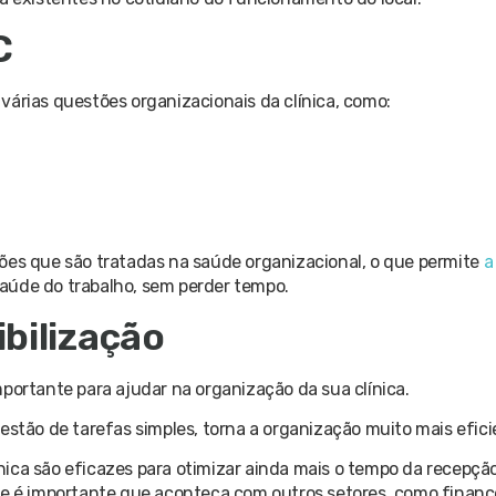
C
várias questões organizacionais da clínica, como:
ões que são tratadas na saúde organizacional, o que permite
a
aúde do trabalho, sem perder tempo.
ibilização
mportante para ajudar na organização da sua clínica.
gestão de tarefas simples, torna a organização muito mais efic
ica são eficazes para otimizar ainda mais o tempo da recepção
ue é importante que aconteça com outros setores, como finance