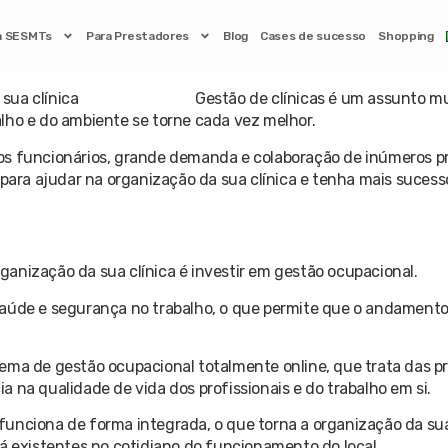
a SESMTs
Para Prestadores
Blog
Cases de sucesso
Shopping
clínica? Nesta publicação, você vai encontrar algumas dica
os da clínica.
Gestão de clínicas é um assunto m
lho e do ambiente se torne cada vez melhor.
os funcionários, grande demanda e colaboração de inúmeros pro
 para ajudar na organização da sua clínica e tenha mais sucess
anização da sua clínica é investir em gestão ocupacional.
saúde e segurança no trabalho, o que permite que o andament
ema de gestão ocupacional totalmente online, que trata das pri
 na qualidade de vida dos profissionais e do trabalho em si.
nciona de forma integrada, o que torna a organização da sua cl
já existentes no cotidiano do funcionamento do local.