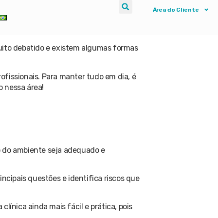
Área do Cliente
s de como pode fazer isso e como essa
uito debatido e existem algumas formas
fissionais. Para manter tudo em dia, é
o nessa área!
o do ambiente seja adequado e
ncipais questões e identifica riscos que
ínica ainda mais fácil e prática, pois