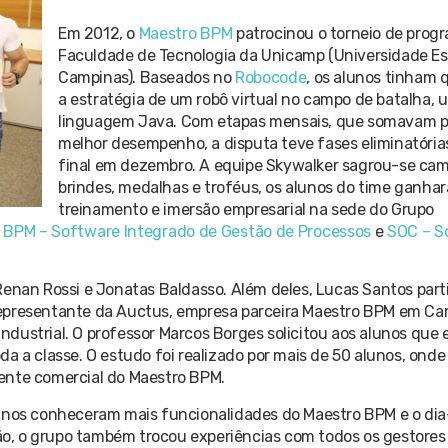
Em 2012, o
Maestro BPM
patrocinou o torneio de prog
Faculdade de Tecnologia da Unicamp (Universidade Es
Campinas). Baseados no
Robocode
, os alunos tinham 
a estratégia de um robô virtual no campo de batalha, u
linguagem Java. Com etapas mensais, que somavam p
melhor desempenho, a disputa teve fases eliminatória
final em dezembro. A equipe Skywalker sagrou-se ca
brindes, medalhas e troféus, os alunos do time ganhar
treinamento e imersão empresarial na sede do Grupo
 BPM – Software Integrado de Gestão de Processos
e
SOC – S
Renan Rossi e Jonatas Baldasso. Além deles, Lucas Santos part
representante da Auctus, empresa parceira Maestro BPM em Ca
 Industrial. O professor Marcos Borges solicitou aos alunos que
a a classe. O estudo foi realizado por mais de 50 alunos, ond
erente comercial do Maestro BPM.
lunos conheceram mais funcionalidades do Maestro BPM e o di
o, o grupo também trocou experiências com todos os gestores