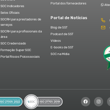
Portal dos fornecedores
Ate
SOC Indicadores
Selos Oficiais
Portal de Notícias
SOCRH para prestadores de
serviços
Blog de SST
SOCRH para profissionais da
Podcast de SST
área
Vídeos
SOC Credenciado
E-books de SST
Formação Super SOC
SOC na Mídia
Portal Riscos Psicossociais