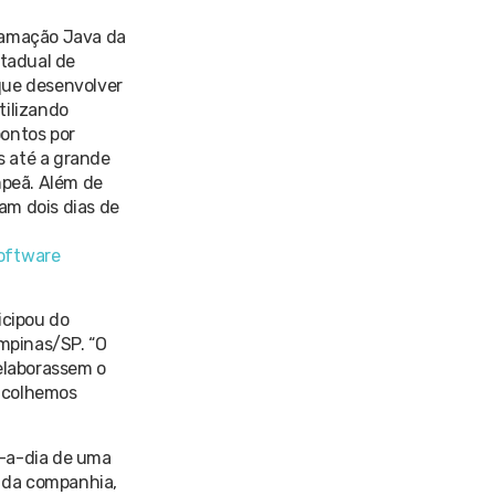
ramação Java da
tadual de
que desenvolver
tilizando
ontos por
s até a grande
mpeã. Além de
am dois dias de
oftware
icipou do
mpinas/SP. “O
 elaborassem o
e colhemos
a-a-dia de uma
 da companhia,