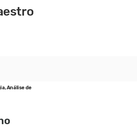
aestro
a, Análise de
no