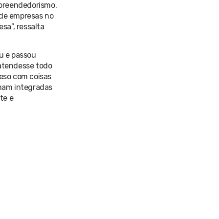
mpreendedorismo,
s de empresas no
sa”, ressalta
eu e passou
atendesse todo
reso com coisas
onam integradas
te e