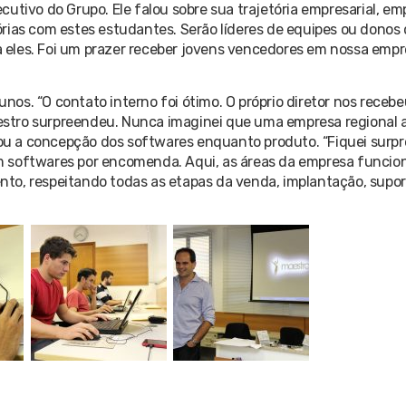
cutivo do Grupo. Ele falou sobre sua trajetória empresarial, e
stórias com estes estudantes. Serão líderes de equipes ou dono
eles. Foi um prazer receber jovens vencedores em nossa empre
unos. “O contato interno foi ótimo. O próprio diretor nos receb
estro surpreendeu. Nunca imaginei que uma empresa regional 
giou a concepção dos softwares enquanto produto. “Fiquei surp
m softwares por encomenda. Aqui, as áreas da empresa funci
to, respeitando todas as etapas da venda, implantação, supor