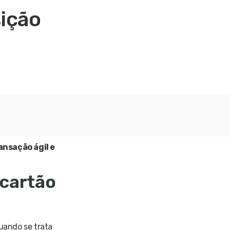
sição
ansação ágil e
 cartão
uando se trata