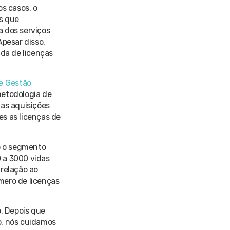
s casos, o
s que
a dos serviços
Apesar disso,
ada de licenças
e Gestão
metodologia de
as aquisições
s as licenças de
o o segmento
 a 3000 vidas
 relação ao
mero de licenças
. Depois que
so, nós cuidamos