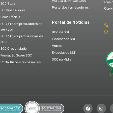
Política de Privacidade
área 
SOC Store
Portal dos fornecedores
Ate
SOC Indicadores
Selos Oficiais
Portal de Notícias
SOCRH para prestadores de
serviços
Blog de SST
SOCRH para profissionais da
Podcast de SST
área
Vídeos
SOC Credenciado
E-books de SST
Formação Super SOC
SOC na Mídia
Portal Riscos Psicossociais