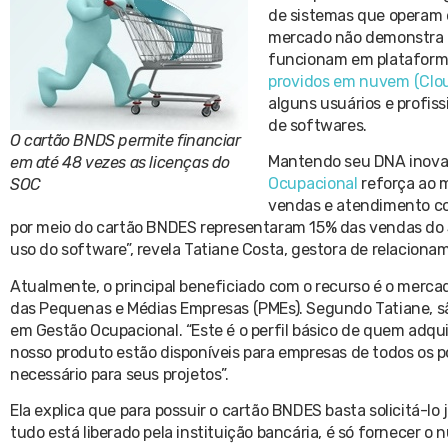
de sistemas que operam e
mercado não demonstra m
funcionam em plataforma 
providos em nuvem (Clo
alguns usuários e profis
de softwares.
O cartão BNDS permite financiar
Mantendo seu DNA inovad
em até 48 vezes as licenças do
Ocupacional
reforça ao m
SOC
vendas e atendimento com
por meio do cartão BNDES representaram 15% das vendas do S
uso do software”, revela Tatiane Costa, gestora de relacion
Atualmente, o principal beneficiado com o recurso é o mer
das Pequenas e Médias Empresas (PMEs). Segundo Tatiane, sã
em Gestão Ocupacional. “Este é o perfil básico de quem adqu
nosso produto estão disponíveis para empresas de todos os 
necessário para seus projetos”.
Ela explica que para possuir o cartão BNDES basta solicitá-
tudo está liberado pela instituição bancária, é só fornecer 