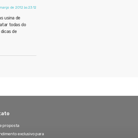
março de 2012 às 23:12
as usina de
atar todas do
 dicas de
tato
te proposta
dimento exclusivo para