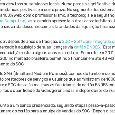
m desktops ou servidores locais. Numa parcela significativa do
udanças positivas em curto prazo. No segmento dos sistema
100% Web, com o profissionalismo, a tecnologia e a seguranç
ud Computing)
, este cenário apresenta outras características. 
sionais ainda desconhecem as facilidades da aquisição financi
or, depois de anos de tradição, o
SOC – Software Integrado d
ercado à aquisição de suas licenças via
cartão BNDES
. “Esta 
ercial já existe a alguns anos no produto. Somente em 2011, 
OC no mercado brasileiro, permitindo financiar em até 48 veze
amento do SOC.
cado SMB (Small and Medium Business), conhecido também com
o prestadores de serviços e usuários que administram de 1000
ire o SOC desta forma, mas as facilidades do cartão BNDES em
portes e quantidade de vidas gerenciadas, independente do nú
lo junto a um banco credenciado, seguindo etapas passo-a-passo
o número do cartão para a equipe de vendas do SOC. “Depois dis