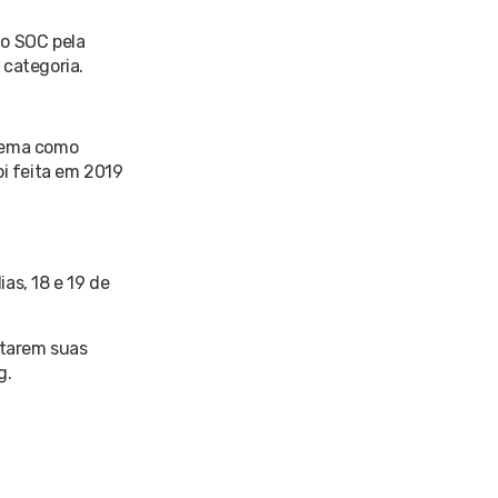
 o SOC pela
 categoria.
stema como
oi feita em 2019
as, 18 e 19 de
starem suas
g.