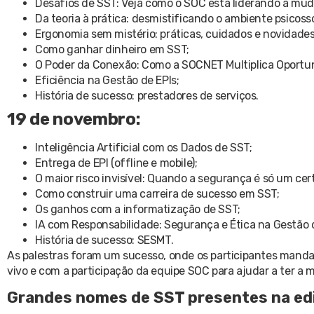
Desafios de SST: Veja como o SOC está liderando a mu
Da teoria à prática: desmistificando o ambiente psicoss
Ergonomia sem mistério: práticas, cuidados e novidade
Como ganhar dinheiro em SST;
O Poder da Conexão: Como a SOCNET Multiplica Oportu
Eficiência na Gestão de EPIs;
História de sucesso: prestadores de serviços.
19 de novembro:
Inteligência Artificial com os Dados de SST;
Entrega de EPI (offline e mobile);
O maior risco invisível: Quando a segurança é só um cert
Como construir uma carreira de sucesso em SST;
Os ganhos com a informatização de SST;
IA com Responsabilidade: Segurança e Ética na Gestão 
História de sucesso: SESMT.
As palestras foram um sucesso, onde os participantes mand
vivo e com a participação da equipe SOC para ajudar a ter a 
Grandes nomes de SST presentes na ed