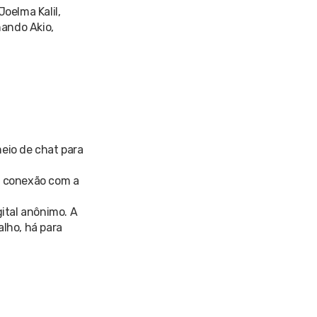
oelma Kalil,
nando Akio,
meio de chat para
m conexão com a
gital anônimo. A
alho, há para