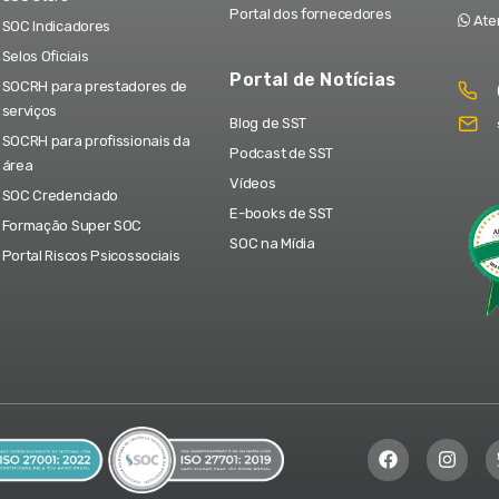
Portal dos fornecedores
Ate
SOC Indicadores
Selos Oficiais
Portal de Notícias
SOCRH para prestadores de
serviços
Blog de SST
SOCRH para profissionais da
Podcast de SST
área
Vídeos
SOC Credenciado
E-books de SST
Formação Super SOC
SOC na Mídia
Portal Riscos Psicossociais