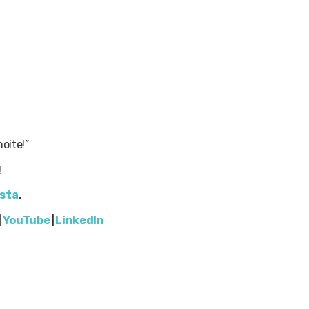
oite!”
!
osta
.
|
YouTube
|
LinkedIn