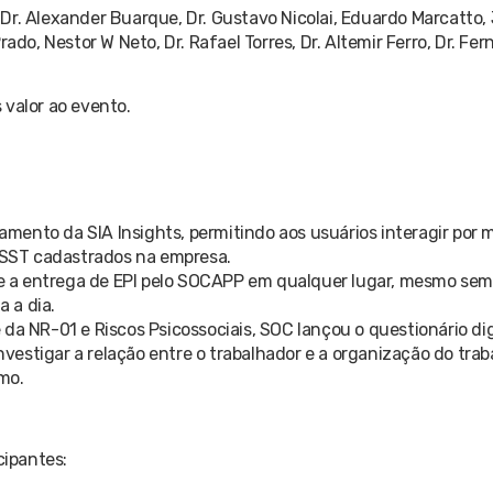
r. Alexander Buarque, Dr. Gustavo Nicolai, Eduardo Marcatto, J
ado, Nestor W Neto, Dr. Rafael Torres, Dr. Altemir Ferro, Dr. Fer
 valor ao evento.
çamento da SIA Insights, permitindo aos usuários interagir por 
e SST cadastrados na empresa.
ze a entrega de EPI pelo SOCAPP em qualquer lugar, mesmo se
a a dia.
 da NR-01 e Riscos Psicossociais, SOC lançou o questionário di
estigar a relação entre o trabalhador e a organização do trab
mo.
cipantes: