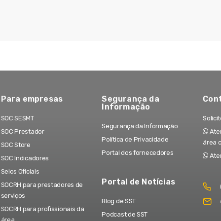
Para empresas
Segurança da
Con
Informação
SOC SESMT
Solici
Segurança da Informação
SOC Prestador
Aten
Política de Privacidade
área 
SOC Store
Portal dos fornecedores
Ate
SOC Indicadores
Selos Oficiais
Portal de Notícias
SOCRH para prestadores de
serviços
Blog de SST
SOCRH para profissionais da
Podcast de SST
área