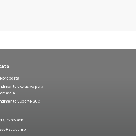
tato
te proposta
dimento exclusivo para
comercial
ndimento Suporte SOC
(13) 3202-9111
soc@soc.com.br