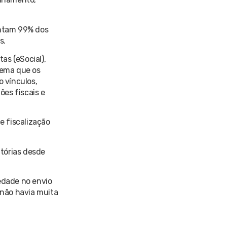
entam 99% dos
s.
as (eSocial),
tema que os
 vínculos,
ões fiscais e
e fiscalização
tórias desde
edade no envio
 não havia muita