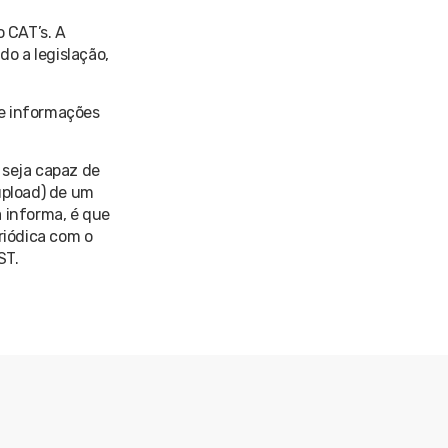
o CAT’s. A
o a legislação,
de informações
 seja capaz de
(upload) de um
a informa, é que
riódica com o
ST.