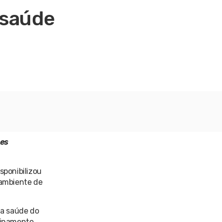
 saúde
ões
sponibilizou
 ambiente de
da saúde do
reinamento,