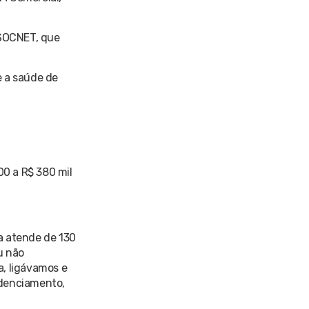
 SOCNET, que
re a saúde de
0 a R$ 380 mil
a atende de 130
u não
a, ligávamos e
edenciamento,