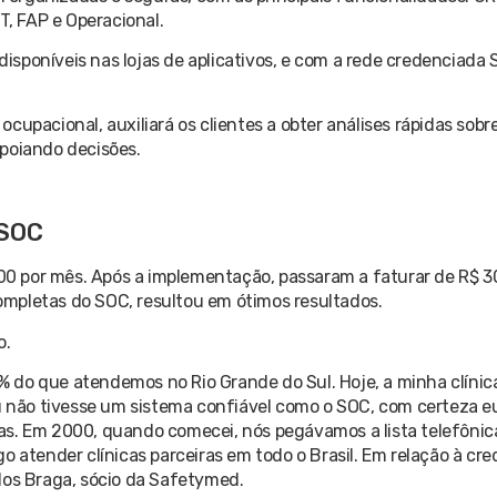
T, FAP e Operacional.
isponíveis nas lojas de aplicativos, e com a rede credenciada
 ocupacional, auxiliará os clientes a obter análises rápidas sob
apoiando decisões.
 SOC
0 por mês. Após a implementação, passaram a faturar de R$ 30
ompletas do SOC, resultou em ótimos resultados.
o.
 do que atendemos no Rio Grande do Sul. Hoje, a minha clínic
eu não tivesse um sistema confiável como o SOC, com certeza e
as. Em 2000, quando comecei, nós pegávamos a lista telefônic
o atender clínicas parceiras em todo o Brasil. Em relação à cr
los Braga, sócio da Safetymed.