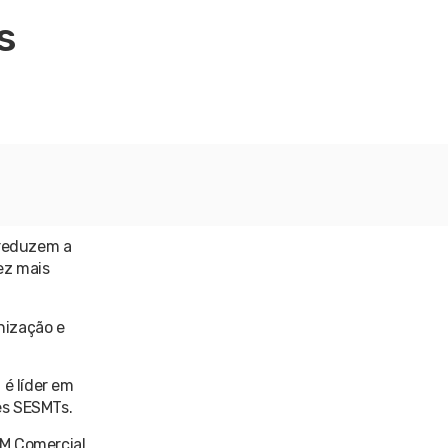
s
 reduzem a
ez mais
nização e
 é líder em
es SESMTs.
M Comercial,