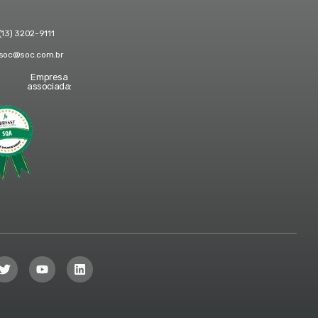
(13) 3202-9111
soc@soc.com.br
Empresa
associada: