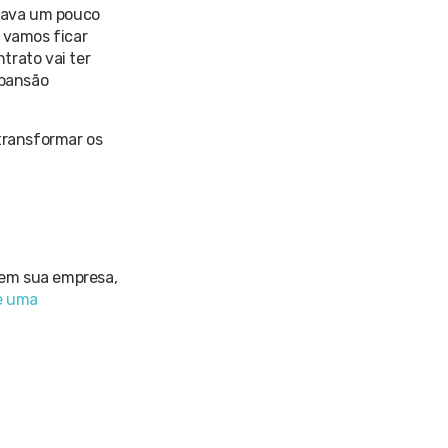
itava um pouco
 vamos ficar
trato vai ter
xpansão
transformar os
 em sua empresa,
te uma