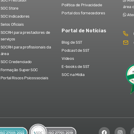
SOC Prestador
Aten
Política de Privacidade
área 
SOC Store
Portal dos fornecedores
Ate
SOC Indicadores
Selos Oficiais
Portal de Notícias
SOCRH para prestadores de
serviços
Blog de SST
SOCRH para profissionais da
Podcast de SST
área
Vídeos
SOC Credenciado
E-books de SST
Formação Super SOC
SOC na Mídia
Portal Riscos Psicossociais