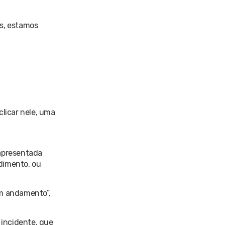
os, estamos
clicar nele, uma
á apresentada
dimento, ou
em andamento”,
 incidente, que