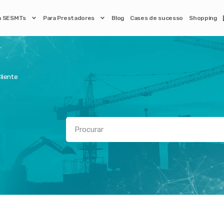
a SESMTs
Para Prestadores
Blog
Cases de sucesso
Shopping
liente