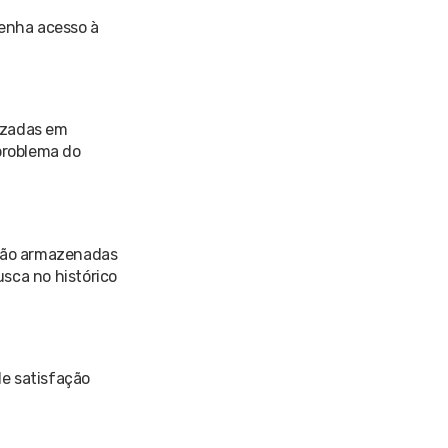
tenha acesso à
izadas em
problema do
arão armazenadas
usca no histórico
de satisfação