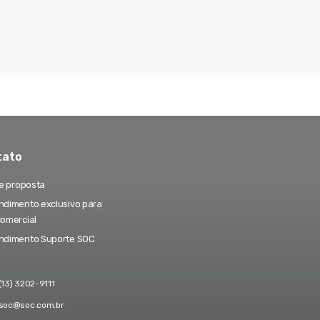
tato
te proposta
dimento exclusivo para
comercial
ndimento Suporte SOC
(13) 3202-9111
soc@soc.com.br