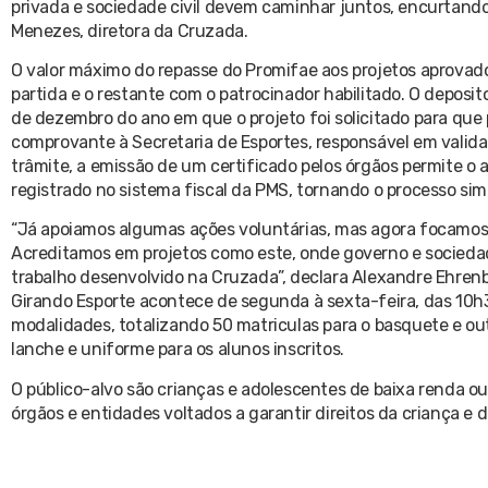
privada e sociedade civil devem caminhar juntos, encurtando
Menezes, diretora da Cruzada.
O valor máximo do repasse do Promifae aos projetos aprovado
partida e o restante com o patrocinador habilitado. O deposi
de dezembro do ano em que o projeto foi solicitado para que 
comprovante à Secretaria de Esportes, responsável em valida
trâmite, a emissão de um certificado pelos órgãos permite o 
registrado no sistema fiscal da PMS, tornando o processo simp
“Já apoiamos algumas ações voluntárias, mas agora focamos n
Acreditamos em projetos como este, onde governo e socieda
trabalho desenvolvido na Cruzada”, declara Alexandre Ehren
Girando Esporte acontece de segunda à sexta-feira, das 10h
modalidades, totalizando 50 matriculas para o basquete e out
lanche e uniforme para os alunos inscritos.
O público-alvo são crianças e adolescentes de baixa renda o
órgãos e entidades voltados a garantir direitos da criança e 