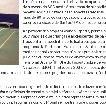
também passa a ser uma diretriz da companhia. O
de sucesso do SOC nesta área acaba de ser reali
beneficiando a Cruzada das Senhoras Católicas,
mais de 80 anos de serviços sociais prestados à
carente na cidade de Santos/SP, com sede no bair
Ao patrocinar o projeto Girando Esporte, por meio
SOC viabiliza que crianças e adolescentes de bai
frequentem a escolinha de futsal e basquete da 
programa da Prefeitura Municipal de Santos tem 
captar e canalizar recursos públicos proveniente
jurídicas ou físicas através do abatimento do Imp
Territorial Urbano (IPTU) e do Imposto sobre Serv
Natureza (ISSQN), limitados a 20% do imposto de
precisam se cadastrar e os seus projetos passam por avaliação
 nossa entidade, garantindo o direito ao esporte e lazer, conf
ém de oficinas de esporte, o projeto oferece vivências comunit
 cidadania. Empresas com esta iniciativa representam um dife
ntrópicas. Programas como o Promifae mostram que o poder públi