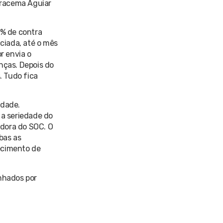
 Iracema Aguiar
0% de contra
ciada, até o mês
r envia o
nças. Depois do
. Tudo fica
idade.
a seriedade do
edora do SOC. O
bas as
necimento de
inhados por