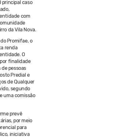
 principal caso
zado,
 entidade com
 comunidade
ro da Vila Nova.
 do Promifae, o
xa renda
entidade. O
por finalidade
s de pessoas
osto Predial e
iços de Qualquer
vido, segundo
 de uma comissão
orme prevê
árias, por meio
rencial para
co, iniciativa