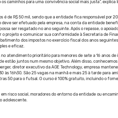
 os caminhos para uma convivência social mais justa”, explica
s é de R$ 50 mil, sendo que a entidade fica responsável por 2
to deve ser efetuado pela empresa, na conta da entidade benefi
possa ser resgatado no ano seguinte. Após o repasse, o apoiado
r o projeto e comunicar sua conformidade à Secretaria de Fina
abatimento dos impostos no exercício fiscal dos anos seguintes
les e eficaz.
o atendimento prioritário para menores de sete a 16 anos de 
de estão juntos num mesmo objetivo. Além disso, conhecemos 
berger, diretor executivo da AGE Technology, empresa manten
30 às 16h30. São 25 vagas na manhã e mais 25 à tarde para am
ras 50 para o futsal. O curso é 100% gratuito, incluindo o for
u em risco social, moradores do entorno da entidade ou encam
do adolescente.