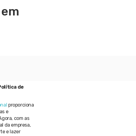
” em
olítica de
nal
proporciona
as e
 Agora, com as
al da empresa,
te e lazer