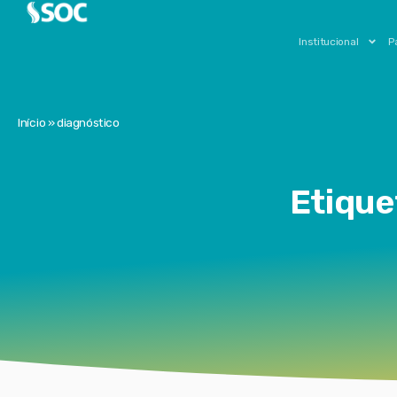
Institucional
P
Início
»
diagnóstico
Etique