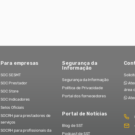
Para empresas
Segurança da
Con
Informação
SOC SESMT
Solici
Segurança da Informação
SOC Prestador
Aten
Política de Privacidade
área 
SOC Store
Portal dos fornecedores
Ate
SOC Indicadores
Selos Oficiais
Portal de Notícias
SOCRH para prestadores de
serviços
Blog de SST
SOCRH para profissionais da
Podcast de SST