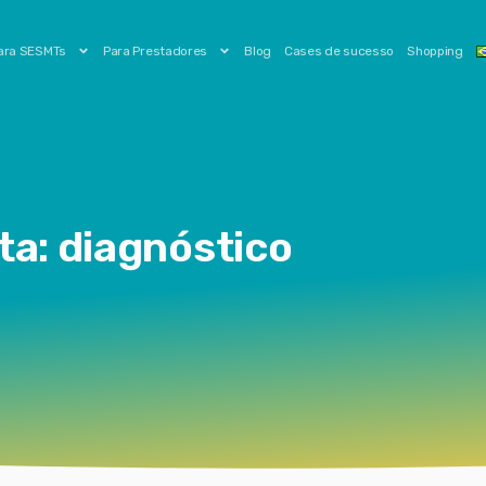
ara SESMTs
Para Prestadores
Blog
Cases de sucesso
Shopping
ta: diagnóstico