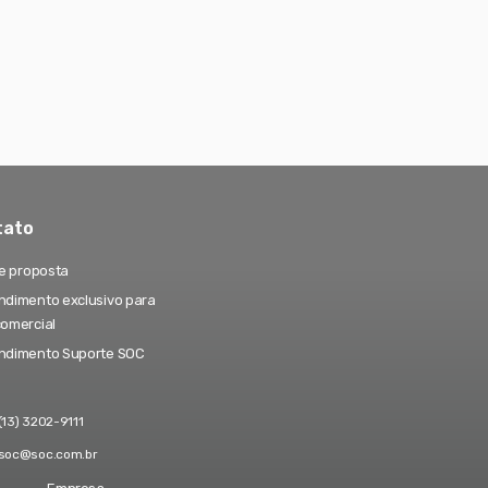
tato
te proposta
dimento exclusivo para
comercial
ndimento Suporte SOC
(13) 3202-9111
soc@soc.com.br