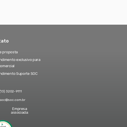
tato
te proposta
dimento exclusivo para
comercial
ndimento Suporte SOC
(13) 3202-9111
soc@soc.com.br
Empresa
associada: