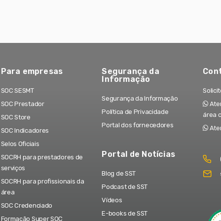
Para empresas
Segurança da
Con
Informação
SOC SESMT
Solici
Segurança da Informação
SOC Prestador
Aten
Política de Privacidade
área 
SOC Store
Portal dos fornecedores
Ate
SOC Indicadores
Selos Oficiais
Portal de Notícias
SOCRH para prestadores de
serviços
Blog de SST
SOCRH para profissionais da
Podcast de SST
área
Vídeos
SOC Credenciado
E-books de SST
Formação Super SOC