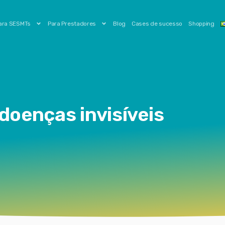
ara SESMTs
Para Prestadores
Blog
Cases de sucesso
Shopping
 doenças invisíveis