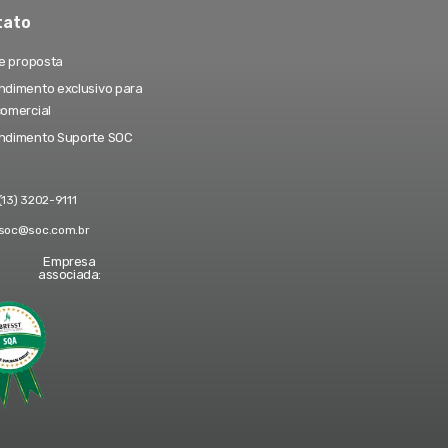
tato
te proposta
dimento exclusivo para
comercial
ndimento Suporte SOC
(13) 3202-9111
soc@soc.com.br
Empresa
associada: