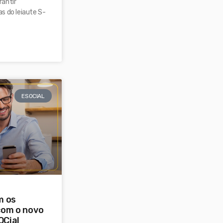
rantir
s do leiaute S-
ESOCIAL
m os
com o novo
OCial