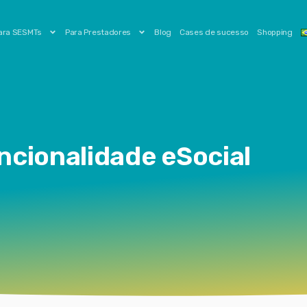
ara SESMTs
Para Prestadores
Blog
Cases de sucesso
Shopping
uncionalidade eSocial