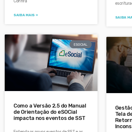
Confira
escritura
SAIBA MAIS »
SAIBA MA
ESOCIAL
Como a Versão 2.5 do Manual
Gestão
de Orientação do eSOCial
Tela d
impacta nos eventos de SST
Retorn
Incons
Entenda os novos eventos de SST e as