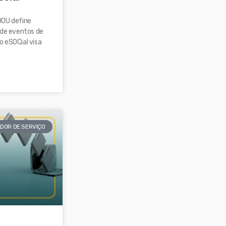
DOU define
 de eventos de
 eSOCial visa
DOR DE SERVIÇO