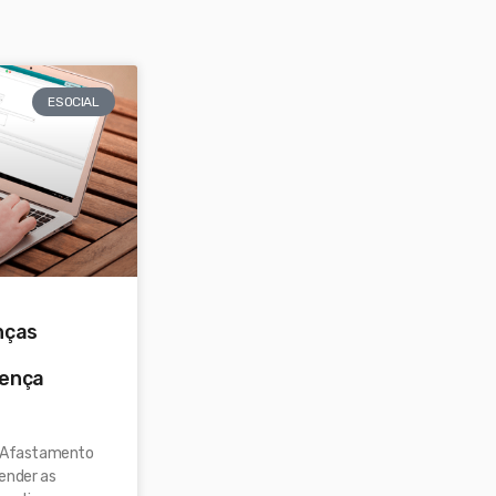
ESOCIAL
nças
cença
e Afastamento
ender as