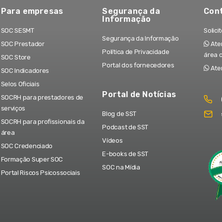
Para empresas
Segurança da
Con
Informação
SOC SESMT
Solici
Segurança da Informação
SOC Prestador
Aten
Política de Privacidade
área 
SOC Store
Portal dos fornecedores
Ate
SOC Indicadores
Selos Oficiais
Portal de Notícias
SOCRH para prestadores de
serviços
Blog de SST
SOCRH para profissionais da
Podcast de SST
área
Vídeos
SOC Credenciado
E-books de SST
Formação Super SOC
SOC na Mídia
Portal Riscos Psicossociais