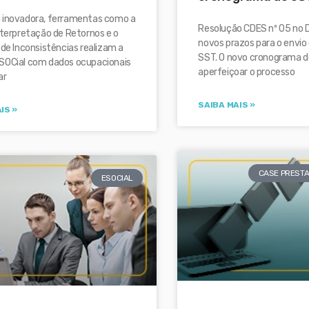
 inovadora, ferramentas como a
Resolução CDES nº 05 no 
nterpretação de Retornos e o
novos prazos para o envio
 de Inconsistências realizam a
SST. O novo cronograma do
SOCial com dados ocupacionais
aperfeiçoar o processo
ar
SAIBA MAIS »
IS »
CASE PRESTA
ESOCIAL