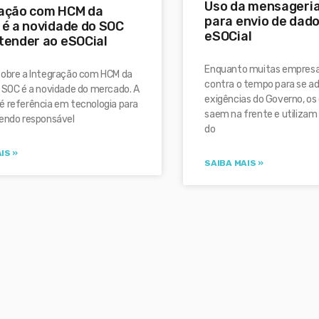
Uso da mensageria
ração com HCM da
para envio de dad
 é a novidade do SOC
eSOCial
tender ao eSOCial
Enquanto muitas empres
sobre a Integração com HCM da
contra o tempo para se a
 SOC é a novidade do mercado. A
exigências do Governo, os
é referência em tecnologia para
saem na frente e utilizam
sendo responsável
do
IS »
SAIBA MAIS »