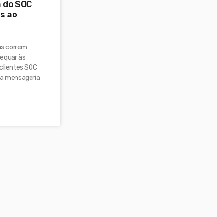
 do SOC
os ao
as correm
dequar às
 clientes SOC
 a mensageria