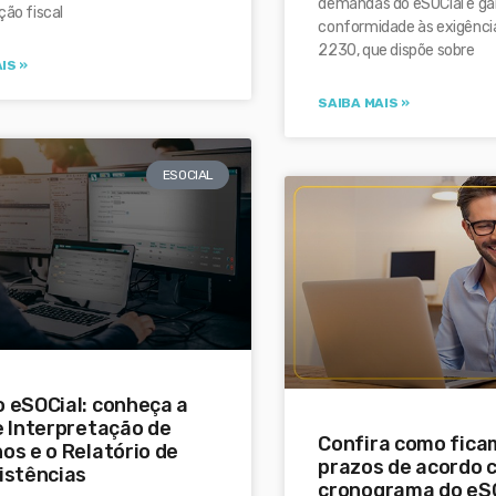
demandas do eSOCial e ga
ção fiscal
conformidade às exigência
2230, que dispõe sobre
IS »
SAIBA MAIS »
ESOCIAL
 eSOCial: conheça a
e Interpretação de
Confira como fica
os e o Relatório de
prazos de acordo 
istências
cronograma do eS