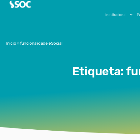
Institucional
P
Início
»
funcionalidade eSocial
Etiqueta: f