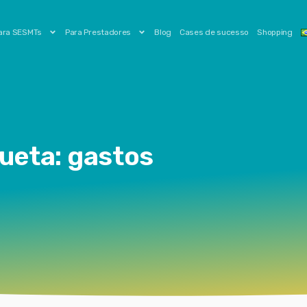
ara SESMTs
Para Prestadores
Blog
Cases de sucesso
Shopping
ueta: gastos