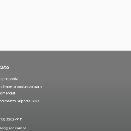
tato
te proposta
dimento exclusivo para
comercial
ndimento Suporte SOC
(13) 3202-9111
soc@soc.com.br