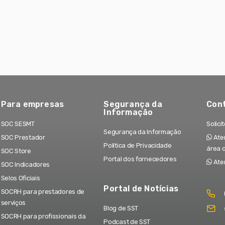
Para empresas
Segurança da
Con
Informação
SOC SESMT
Solici
Segurança da Informação
SOC Prestador
Aten
Política de Privacidade
área 
SOC Store
Portal dos fornecedores
Ate
SOC Indicadores
Selos Oficiais
Portal de Notícias
SOCRH para prestadores de
serviços
Blog de SST
SOCRH para profissionais da
Podcast de SST