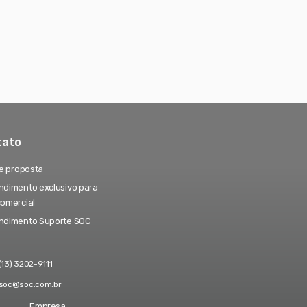
tato
te proposta
dimento exclusivo para
comercial
ndimento Suporte SOC
(13) 3202-9111
soc@soc.com.br
Empresa