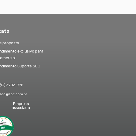
tato
te proposta
dimento exclusivo para
comercial
ndimento Suporte SOC
(13) 3202-9111
soc@soc.com.br
Empresa
associada: