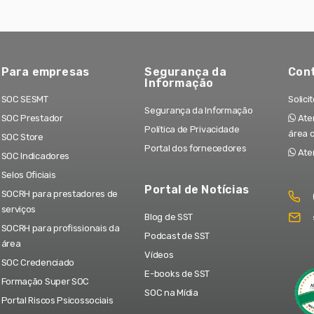
Para empresas
Segurança da
Con
Informação
SOC SESMT
Solici
Segurança da Informação
SOC Prestador
Aten
Política de Privacidade
área 
SOC Store
Portal dos fornecedores
Ate
SOC Indicadores
Selos Oficiais
Portal de Notícias
SOCRH para prestadores de
serviços
Blog de SST
SOCRH para profissionais da
Podcast de SST
área
Vídeos
SOC Credenciado
E-books de SST
Formação Super SOC
SOC na Mídia
Portal Riscos Psicossociais