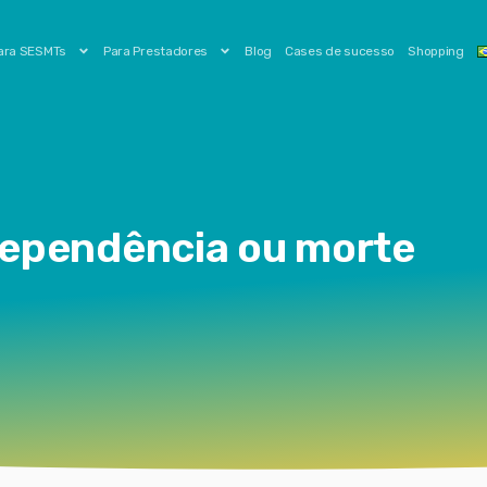
ara SESMTs
Para Prestadores
Blog
Cases de sucesso
Shopping
dependência ou morte