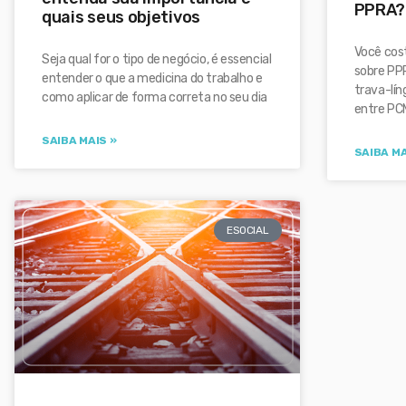
PPRA?
quais seus objetivos
Você cos
Seja qual for o tipo de negócio, é essencial
sobre PP
entender o que a medicina do trabalho e
trava-lín
como aplicar de forma correta no seu dia
entre PC
SAIBA MAIS »
SAIBA MA
ESOCIAL