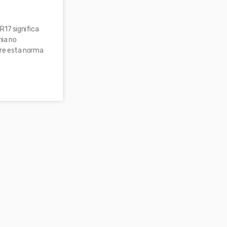
R17 significa
mia no
bre esta norma