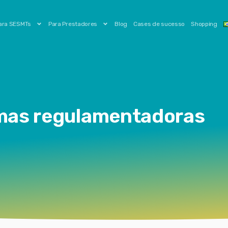
ara SESMTs
Para Prestadores
Blog
Cases de sucesso
Shopping
rmas regulamentadoras