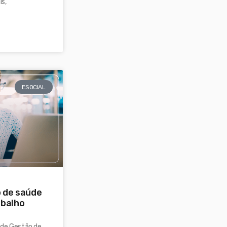
s,
ESOCIAL
 de saúde
abalho
 de Gestão de