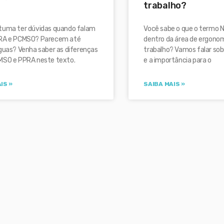
trabalho?
tuma ter dúvidas quando falam
Você sabe o que o termo N
RA e PCMSO? Parecem até
dentro da área de ergono
guas? Venha saber as diferenças
trabalho? Vamos falar so
MSO e PPRA neste texto.
e a importância para o
IS »
SAIBA MAIS »