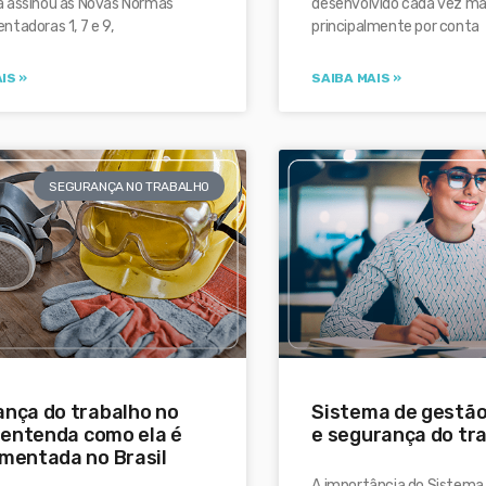
 assinou as Novas Normas
desenvolvido cada vez mai
tadoras 1, 7 e 9,
principalmente por conta
IS »
SAIBA MAIS »
SEGURANÇA NO TRABALHO
nça do trabalho no
Sistema de gestão
: entenda como ela é
e segurança do tr
mentada no Brasil
A importância do Sistema