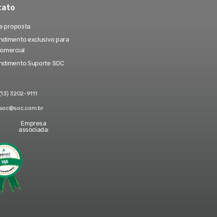
tato
te proposta
dimento exclusivo para
comercial
ndimento Suporte SOC
(13) 3202-9111
soc@soc.com.br
Empresa
associada: