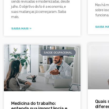
sendo revisadas e modernizadas, desde
Mas há ma
julho. O objetivo disto é a economia, e
sobre iss
suas mudanças já começaram. Saiba
funciona
mais.
SAIBA MA
SAIBA MAIS »
SAÚDE OCUPACIONAL
Quais 
Medicina do trabalho:
difere
entenda sua importância e