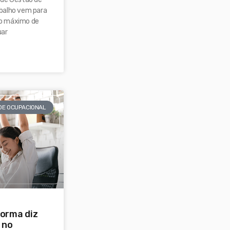
balho vem para
o máximo de
uar
DE OCUPACIONAL
norma diz
 no