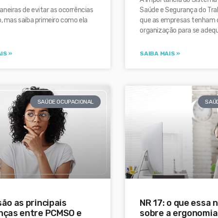
neiras de evitar as ocorrências
Saúde e Segurança do Tra
o, mas saiba primeiro como ela
que as empresas tenham 
.
organização para se adeq
IS »
SAIBA MAIS »
SAÚDE OCUPACIONAL
SAÚ
são as principais
NR 17: o que essa 
nças entre PCMSO e
sobre a ergonomia