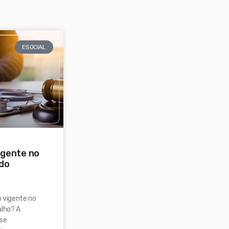
ESOCIAL
vigente no
 do
o vigente no
alho? A
 se