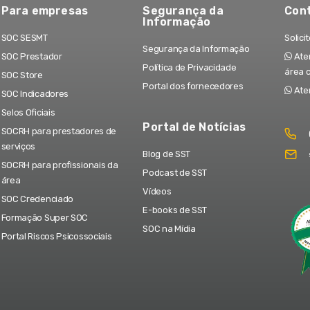
Para empresas
Segurança da
Con
Informação
SOC SESMT
Solici
Segurança da Informação
SOC Prestador
Aten
Política de Privacidade
área 
SOC Store
Portal dos fornecedores
Ate
SOC Indicadores
Selos Oficiais
Portal de Notícias
SOCRH para prestadores de
serviços
Blog de SST
SOCRH para profissionais da
Podcast de SST
área
Vídeos
SOC Credenciado
E-books de SST
Formação Super SOC
SOC na Mídia
Portal Riscos Psicossociais