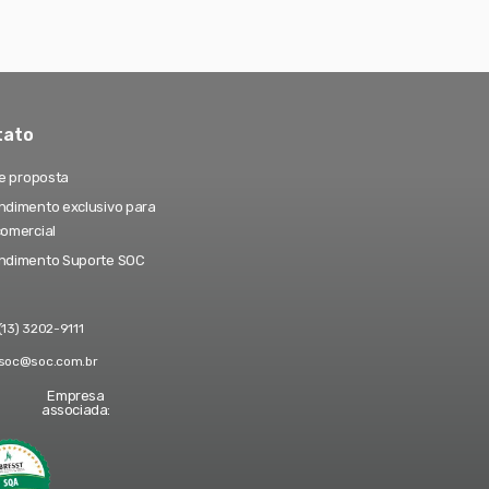
tato
te proposta
dimento exclusivo para
comercial
ndimento Suporte SOC
(13) 3202-9111
soc@soc.com.br
Empresa
associada: