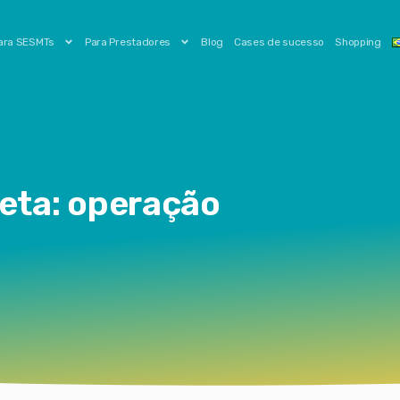
ara SESMTs
Para Prestadores
Blog
Cases de sucesso
Shopping
eta: operação