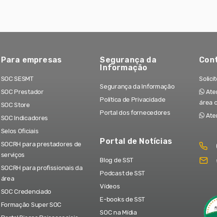
Para empresas
Segurança da
Con
Informação
SOC SESMT
Solici
Segurança da Informação
SOC Prestador
Aten
Política de Privacidade
área 
SOC Store
Portal dos fornecedores
Ate
SOC Indicadores
Selos Oficiais
Portal de Notícias
SOCRH para prestadores de
serviços
Blog de SST
SOCRH para profissionais da
Podcast de SST
área
Vídeos
SOC Credenciado
E-books de SST
Formação Super SOC
SOC na Mídia