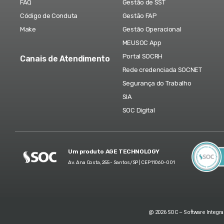
FAQ
Gestão de SST
Código de Conduta
Gestão FAP
Make
Gestão Operacional
MEUSOC App
Portal SOCRH
Canais de Atendimento
Rede credenciada SOCNET
Segurança do Trabalho
SIA
SOC Digital
Um produto AGE TECHNOLOGY
Av. Ana Costa, 255 - Santos/SP | CEP 11060-001
@ 2026 SOC – Software Integra