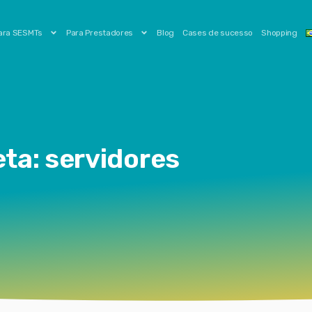
ara SESMTs
Para Prestadores
Blog
Cases de sucesso
Shopping
eta: servidores