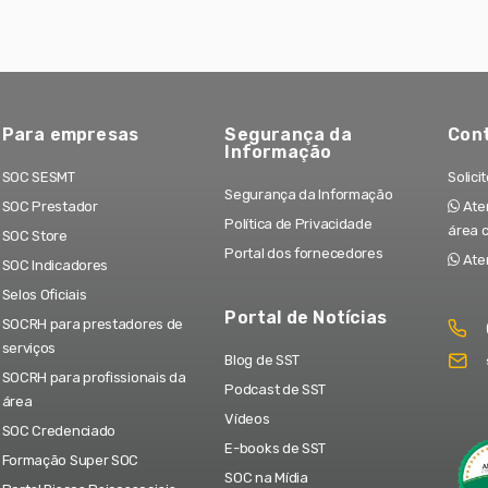
Para empresas
Segurança da
Con
Informação
SOC SESMT
Solici
Segurança da Informação
SOC Prestador
Aten
Política de Privacidade
área 
SOC Store
Portal dos fornecedores
Ate
SOC Indicadores
Selos Oficiais
Portal de Notícias
SOCRH para prestadores de
serviços
Blog de SST
SOCRH para profissionais da
Podcast de SST
área
Vídeos
SOC Credenciado
E-books de SST
Formação Super SOC
SOC na Mídia