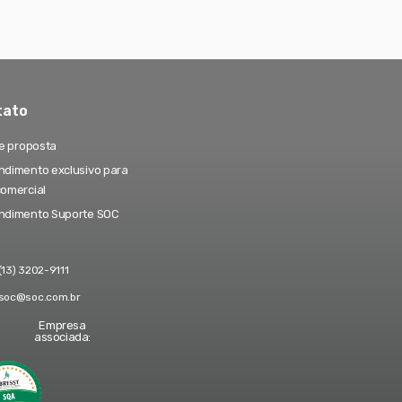
tato
te proposta
dimento exclusivo para
comercial
ndimento Suporte SOC
(13) 3202-9111
soc@soc.com.br
Empresa
associada: