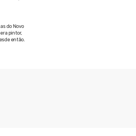
tas do Novo
ra pintor,
desde então.