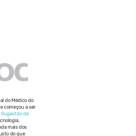
ial do Médico do
re começou a ser
a
Sugestão de
cnologia,
nda mais dos
justo do que