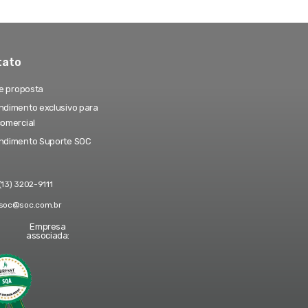
tato
te proposta
dimento exclusivo para
comercial
ndimento Suporte SOC
(13) 3202-9111
soc@soc.com.br
Empresa
associada: