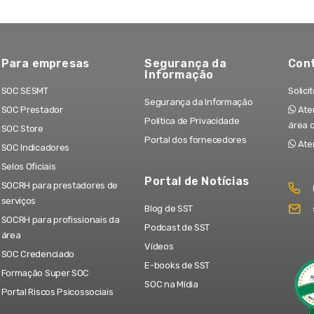
Para empresas
Segurança da
Con
Informação
SOC SESMT
Solici
Segurança da Informação
SOC Prestador
Aten
Política de Privacidade
área 
SOC Store
Portal dos fornecedores
Ate
SOC Indicadores
Selos Oficiais
Portal de Notícias
SOCRH para prestadores de
serviços
Blog de SST
SOCRH para profissionais da
Podcast de SST
área
Vídeos
SOC Credenciado
E-books de SST
Formação Super SOC
SOC na Mídia
Portal Riscos Psicossociais