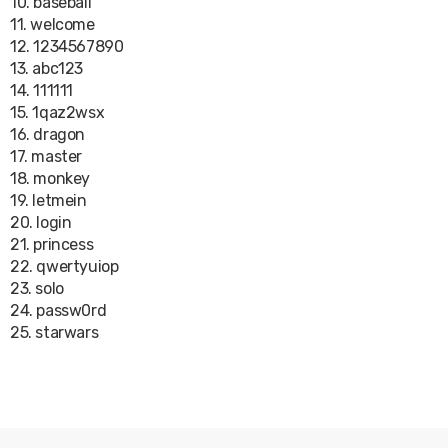
10. baseball
11. welcome
12. 1234567890
13. abc123
14. 111111
15. 1qaz2wsx
16. dragon
17. master
18. monkey
19. letmein
20. login
21. princess
22. qwertyuiop
23. solo
24. passw0rd
25. starwars