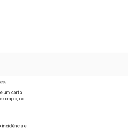
es.
de um certo
 exemplo, no
 incidência e