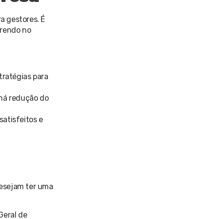
a gestores. É
rrendo no
tratégias para
 há redução do
atisfeitos e
desejam ter uma
Geral de