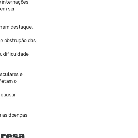
e internações
dem ser
anham destaque,
 e obstrução das
, dificuldade
sculares e
afetam o
 causar
e as doenças
presa