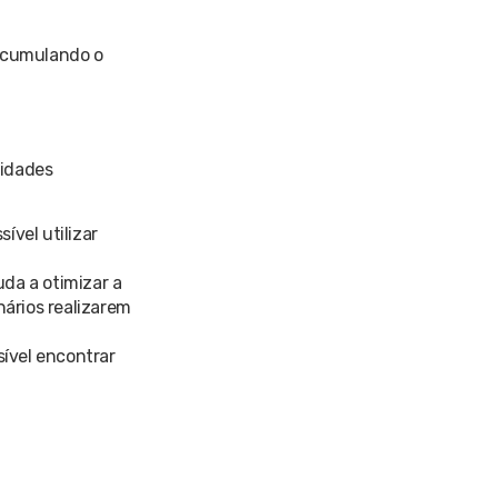
 acumulando o
lidades
ível utilizar
uda a otimizar a
ários realizarem
ível encontrar