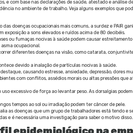
, e com base nas declarações de saúde, atestado e análise d
vidência no ambiente de trabalho. Veja alguns exemplos que po
opo das doenças ocupacionais mais comuns, a surdez e PAIR g
 exposição a sons elevados e ruídos acima de 80 decibéis.
 gases ou fumaças nocivas à saúde podem causar estreitamento
 asma ocupacional.
rrer diferentes doenças na visão, como catarata, conjuntivite
ntece devido a inalação de partículas nocivas à saúde.
 destaque, causando estresse, ansiedade, depressão, dores mu
entes com conflitos, assédios morais ou altas pressões que 
u uso excessivo de força ao levantar peso. As dorsalgias podem
ongos tempos ao sol ou irradiação podem ter câncer de pele.
valia as doenças que um grupo de trabalhadores está tendo e s
s e é necessária uma investigação para saber o motivo disso.
rfil epidemiológico na em