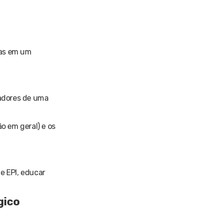
ças em um
radores de uma
o em geral) e os
de EPI, educar
gico