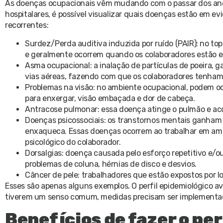
As doenças ocupacionais vêm mudando com o passar dos anos
hospitalares, é possível visualizar quais doenças estão em e
recorrentes:
Surdez/Perda auditiva induzida por ruído (PAIR): no t
e geralmente ocorrem quando os colaboradores estão em
Asma ocupacional: a inalação de partículas de poeira,
vias aéreas, fazendo com que os colaboradores tenham
Problemas na visão: no ambiente ocupacional, podem oco
para enxergar, visão embaçada e dor de cabeça.
Antracose pulmonar: essa doença atinge o pulmão e aco
Doenças psicossociais: os transtornos mentais ganham
enxaqueca. Essas doenças ocorrem ao trabalhar em ambi
psicológico do colaborador.
Dorsalgias: doença causada pelo esforço repetitivo e/o
problemas de coluna, hérnias de disco e desvios.
Câncer de pele: trabalhadores que estão expostos por l
Esses são apenas alguns exemplos. O perfil epidemiológico a
tiverem um senso comum, medidas precisam ser implementada
Benefícios de fazer o pe