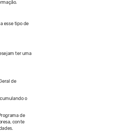
ormação.
 esse tipo de
desejam ter uma
Geral de
 acumulando o
 Programa de
presa, conte
dades.