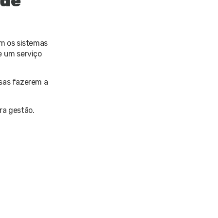
 de
om os sistemas
e um serviço
esas fazerem a
ra gestão.