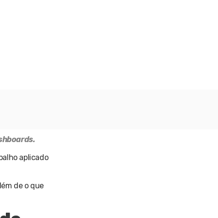
ashboards.
balho aplicado
além de o que