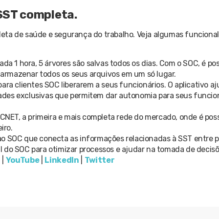
SST completa.
eta de saúde e segurança do trabalho. Veja algumas funciona
da 1 hora, 5 árvores são salvas todos os dias. Com o SOC, é poss
a armazenar todos os seus arquivos em um só lugar.
para clientes SOC liberarem a seus funcionários. O aplicativo aj
ades exclusivas que permitem dar autonomia para seus funcion
NET, a primeira e mais completa rede do mercado, onde é poss
iro.
o SOC que conecta as informações relacionadas à SST entre p
ficial do SOC para otimizar processos e ajudar na tomada de decisõ
m
|
YouTube
|
LinkedIn
|
Twitter