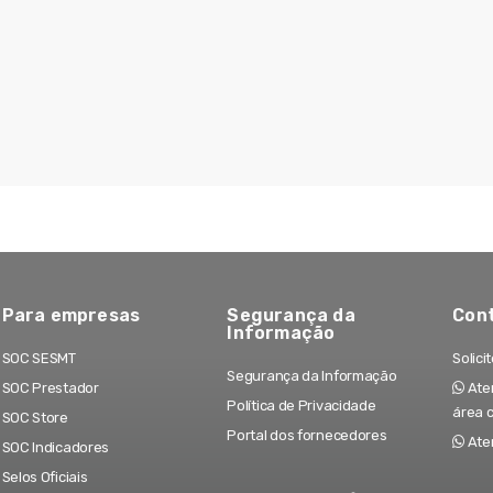
Para empresas
Segurança da
Con
Informação
SOC SESMT
Solici
Segurança da Informação
SOC Prestador
Aten
Política de Privacidade
área 
SOC Store
Portal dos fornecedores
Ate
SOC Indicadores
Selos Oficiais