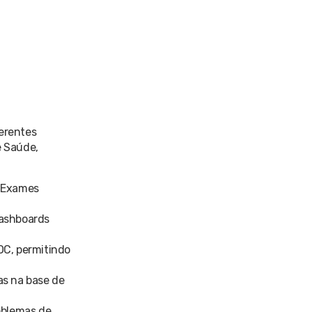
ferentes
e Saúde,
s Exames
 dashboards
OC, permitindo
as na base de
oblemas de