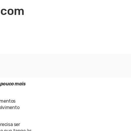
e com
m pouco mais
imentos
olvimento
recisa ser
 no que tange às