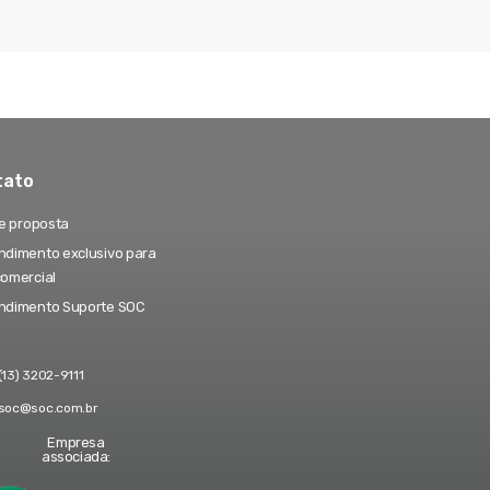
tato
te proposta
dimento exclusivo para
comercial
ndimento Suporte SOC
(13) 3202-9111
soc@soc.com.br
Empresa
associada: