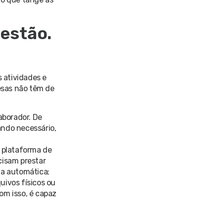
estão.
 atividades e
esas não têm de
aborador. De
ando necessário,
à plataforma de
cisam prestar
ma automática;
uivos físicos ou
om isso, é capaz