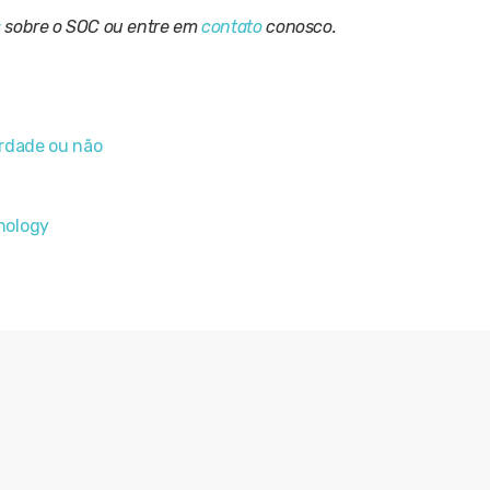
s
sobre o SOC ou entre em
contato
conosco.
erdade ou não
nology