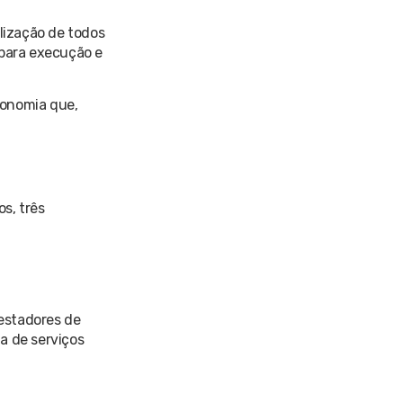
lização de todos
 para execução e
conomia que,
s, três
restadores de
a de serviços