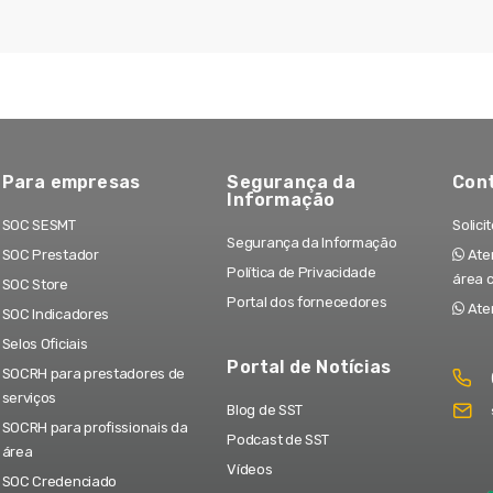
Para empresas
Segurança da
Con
Informação
SOC SESMT
Solici
Segurança da Informação
SOC Prestador
Aten
Política de Privacidade
área 
SOC Store
Portal dos fornecedores
Ate
SOC Indicadores
Selos Oficiais
Portal de Notícias
SOCRH para prestadores de
serviços
Blog de SST
SOCRH para profissionais da
Podcast de SST
área
Vídeos
SOC Credenciado