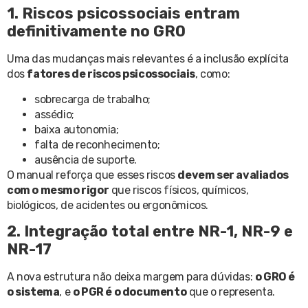
1. Riscos psicossociais entram
definitivamente no GRO
Uma das mudanças mais relevantes é a inclusão explícita
dos
fatores de riscos psicossociais
, como:
sobrecarga de trabalho;
assédio;
baixa autonomia;
falta de reconhecimento;
ausência de suporte.
O manual reforça que esses riscos
devem ser avaliados
com o mesmo rigor
que riscos físicos, químicos,
biológicos, de acidentes ou ergonômicos.
2. Integração total entre NR-1, NR-9 e
NR-17
A nova estrutura não deixa margem para dúvidas:
o GRO é
o sistema
, e
o PGR é o documento
que o representa.