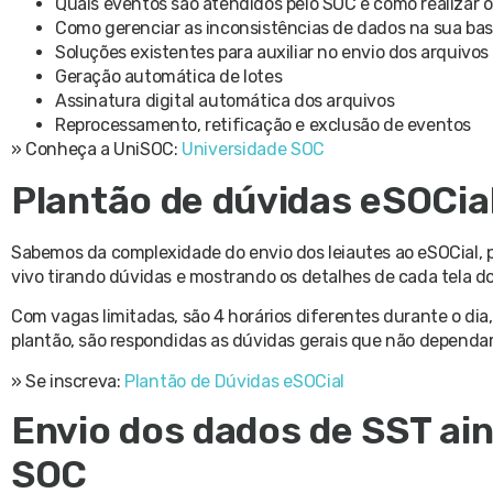
Quais eventos são atendidos pelo SOC e como realizar 
Como gerenciar as inconsistências de dados na sua ba
Soluções existentes para auxiliar no envio dos arquivo
Geração automática de lotes
Assinatura digital automática dos arquivos
Reprocessamento, retificação e exclusão de eventos
» Conheça a UniSOC:
Universidade SOC
Plantão de dúvidas eSOCial
Sabemos da complexidade do envio dos leiautes ao eSOCial, p
vivo tirando dúvidas e mostrando os detalhes de cada tela d
Com vagas limitadas, são 4 horários diferentes durante o di
plantão, são respondidas as dúvidas gerais que não dependa
» Se inscreva:
Plantão de Dúvidas eSOCial
Envio dos dados de SST ai
SOC