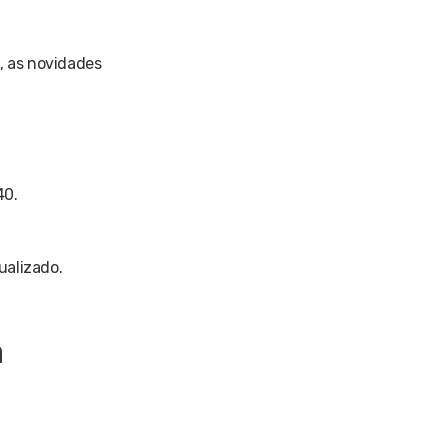
, as novidades
40.
ualizado.
a