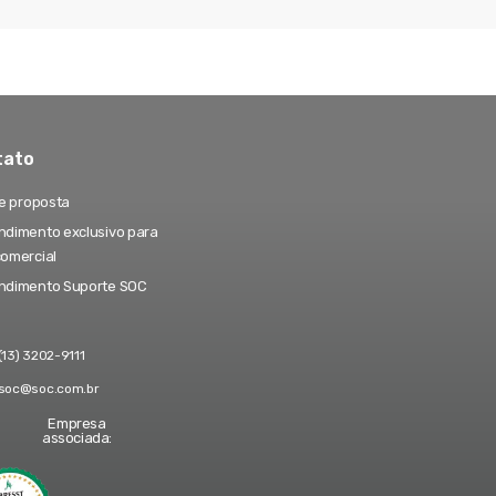
tato
te proposta
dimento exclusivo para
comercial
ndimento Suporte SOC
(13) 3202-9111
soc@soc.com.br
Empresa
associada: