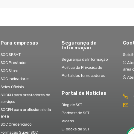
Para empresas
Segurança da
Con
Informação
SOC SESMT
Solici
Segurança da Informação
SOC Prestador
Aten
Política de Privacidade
área 
SOC Store
Portal dos fornecedores
Ate
SOC Indicadores
Selos Oficiais
Portal de Notícias
SOCRH para prestadores de
serviços
Blog de SST
SOCRH para profissionais da
Podcast de SST
área
Vídeos
SOC Credenciado
E-books de SST
Formação Super SOC