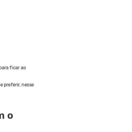
ara ficar ao
 preferir, nesse
m o