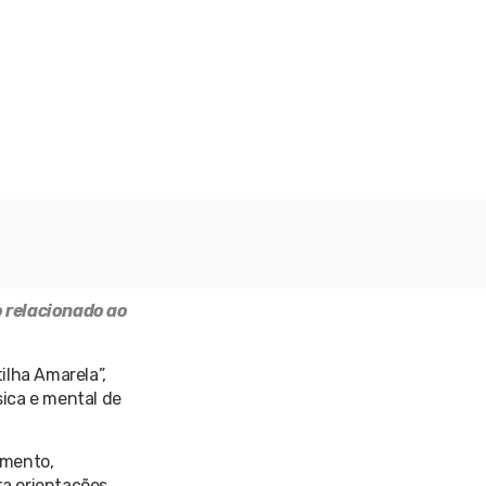
o relacionado ao
ilha Amarela”,
sica e mental de
rimento,
ta orientações