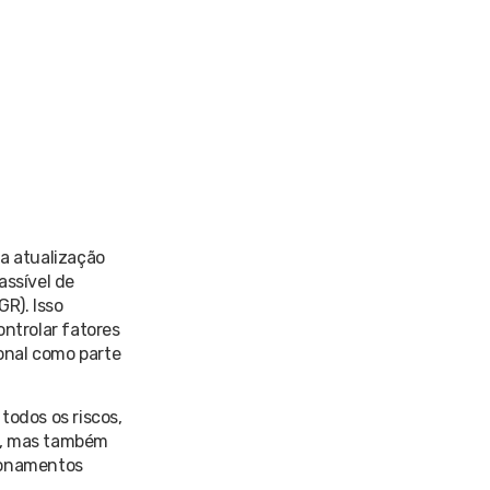
a atualização
assível de
R). Isso
ontrolar fatores
ional como parte
todos os riscos,
os, mas também
cionamentos