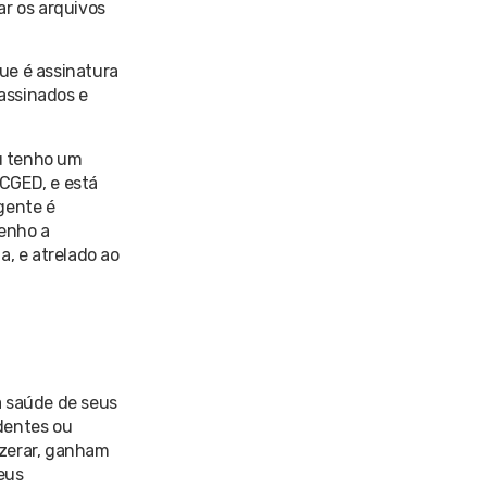
ar os arquivos
ue é assinatura
assinados e
u tenho um
OCGED, e está
 gente é
tenho a
, e atrelado ao
à saúde de seus
dentes ou
 zerar, ganham
eus