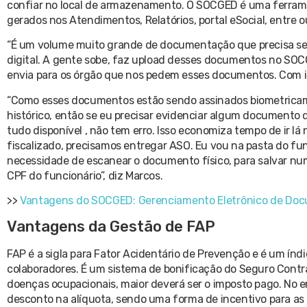
confiar no local de armazenamento. O SOCGED é uma ferrament
gerados nos Atendimentos, Relatórios, portal eSocial, entre o
“É um volume muito grande de documentação que precisa ser 
digital. A gente sobe, faz upload desses documentos no SO
envia para os órgão que nos pedem esses documentos. Com i
“Como esses documentos estão sendo assinados biometricame
histórico, então se eu precisar evidenciar algum documento d
tudo disponível , não tem erro. Isso economiza tempo de ir lá
fiscalizado, precisamos entregar ASO. Eu vou na pasta do funci
necessidade de escanear o documento físico, para salvar num
CPF do funcionário”, diz Marcos.
>>
Vantagens do SOCGED: Gerenciamento Eletrônico de Do
Vantagens da Gestão de FAP
FAP é a sigla para Fator Acidentário de Prevenção e é um í
colaboradores. É um sistema de bonificação do Seguro Contr
doenças ocupacionais, maior deverá ser o imposto pago. No 
desconto na alíquota, sendo uma forma de incentivo para a