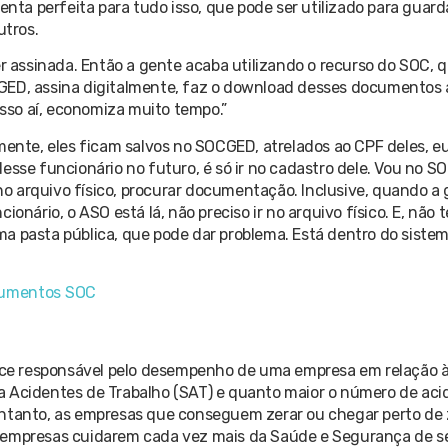
a perfeita para tudo isso, que pode ser utilizado para guard
utros.
assinada. Então a gente acaba utilizando o recurso do SOC, q
CGED, assina digitalmente, faz o download desses documentos 
sso aí, economiza muito tempo.”
nte, eles ficam salvos no SOCGED, atrelados ao CPF deles, e
esse funcionário no futuro, é só ir no cadastro dele. Vou no S
 no arquivo físico, procurar documentação. Inclusive, quando a
onário, o ASO está lá, não preciso ir no arquivo físico. E, não 
a pasta pública, que pode dar problema. Está dentro do sistema
cumentos SOC
ndice responsável pelo desempenho de uma empresa em relação 
a Acidentes de Trabalho (SAT) e quanto maior o número de aci
entanto, as empresas que conseguem zerar ou chegar perto de
s empresas cuidarem cada vez mais da Saúde e Segurança de s