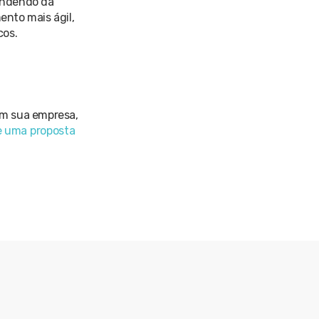
pendendo da
nto mais ágil,
cos.
em sua empresa,
e uma proposta