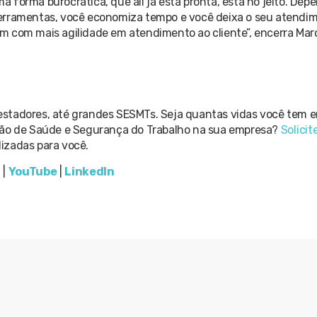
 forma burocrática, que ali já está pronta, está no jeito. De
erramentas, você economiza tempo e você deixa o seu atendime
m com mais agilidade em atendimento ao cliente”, encerra Mar
estadores, até grandes SESMTs. Seja quantas vidas você tem 
stão de Saúde e Segurança do Trabalho na sua empresa?
Solicit
izadas para você.
m
|
YouTube
|
LinkedIn