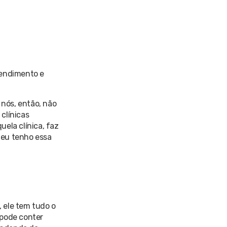
tendimento e
nós, então, não
clínicas
ela clínica, faz
 eu tenho essa
 ele tem tudo o
 pode conter