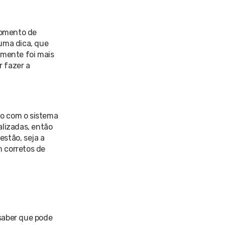
momento de
uma dica, que
almente foi mais
r fazer a
do com o sistema
alizadas, então
estão, seja a
 corretos de
saber que pode