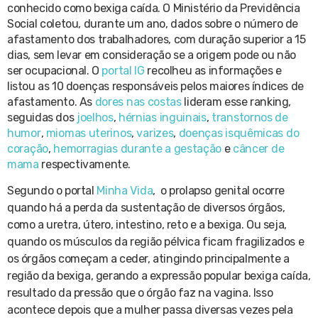
conhecido como bexiga caída. O Ministério da Previdência
Social coletou, durante um ano, dados sobre o número de
afastamento dos trabalhadores, com duração superior a 15
dias, sem levar em consideração se a origem pode ou não
ser ocupacional. O
portal IG
recolheu as informações e
listou as 10 doenças responsáveis pelos maiores índices de
afastamento. As
dores nas costas
lideram esse ranking,
seguidas dos
joelhos
,
hérnias inguinais
,
transtornos de
humor
,
miomas uterinos
,
varizes
,
doenças isquêmicas do
coração
,
hemorragias durante a gestação
e
câncer de
mama
respectivamente.
Segundo o portal
Minha Vida
, o prolapso genital ocorre
quando há a perda da sustentação de diversos órgãos,
como a uretra, útero, intestino, reto e a bexiga. Ou seja,
quando os músculos da região pélvica ficam fragilizados e
os órgãos começam a ceder, atingindo principalmente a
região da bexiga, gerando a expressão popular bexiga caída,
resultado da pressão que o órgão faz na vagina. Isso
acontece depois que a mulher passa diversas vezes pela