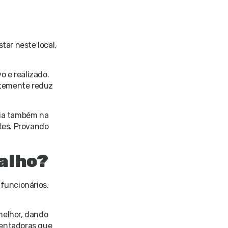
ar neste local,
 e realizado.
ntemente reduz
lia também na
tes. Provando
balho?
 funcionários.
melhor, dando
mentadoras que