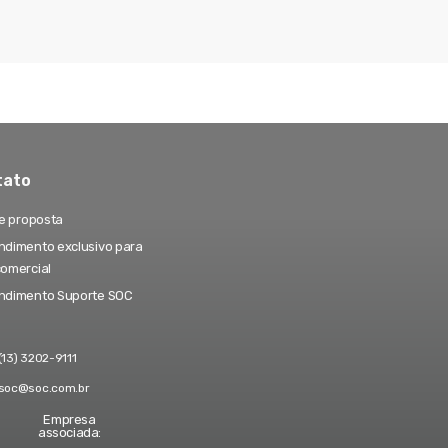
tato
te proposta
dimento exclusivo para
comercial
ndimento Suporte SOC
(13) 3202-9111
soc@soc.com.br
Empresa
associada: