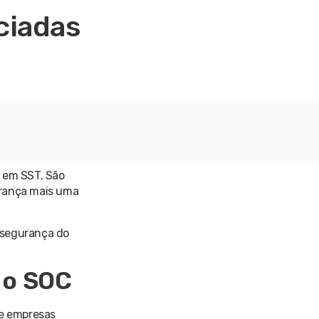
ciadas
o em SST. São
erança mais uma
e segurança do
 o SOC
de empresas