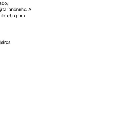
ado.
gital anônimo. A
alho, há para
eiros.