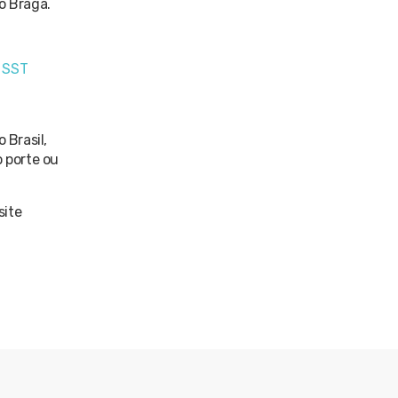
o Braga.
 SST
 Brasil,
o porte ou
site