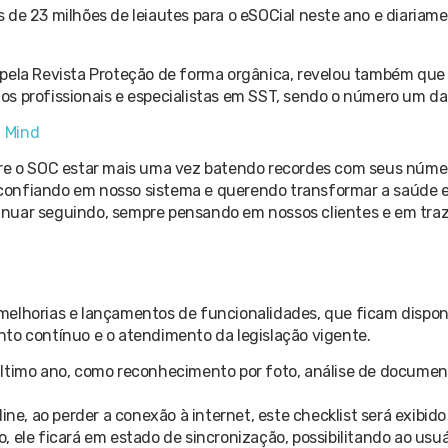
 de 23 milhões de leiautes para o eSOCial neste ano e diariam
 pela Revista Proteção de forma orgânica, revelou também que
s profissionais e especialistas em SST, sendo o número um da
f Mind
obre o SOC estar mais uma vez batendo recordes com seus núme
confiando em nosso sistema e querendo transformar a saúde 
inuar seguindo, sempre pensando em nossos clientes e em tra
melhorias e lançamentos de funcionalidades, que ficam dispon
to contínuo e o atendimento da legislação vigente.
último ano, como reconhecimento por foto, análise de documen
ine, ao perder a conexão à internet, este checklist será exibid
 ele ficará em estado de sincronização, possibilitando ao usuá