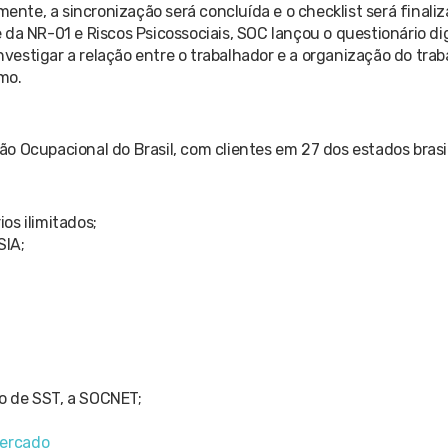
te, a sincronização será concluída e o checklist será finaliz
 da NR-01 e Riscos Psicossociais, SOC lançou o questionário di
estigar a relação entre o trabalhador e a organização do trab
mo.
o Ocupacional do Brasil, com clientes em 27 dos estados brasil
os ilimitados;
 SIA;
o de SST, a SOCNET;
mercado