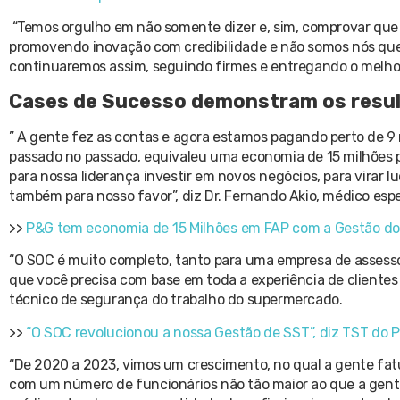
“Temos orgulho em não somente dizer e, sim, comprovar qu
promovendo inovação com credibilidade e não somos nós que 
continuaremos assim, seguindo firmes e entregando o melhor
Cases de Sucesso demonstram os resu
” A gente fez as contas e agora estamos pagando perto de 9 
passado no passado, equivaleu uma economia de 15 milhões po
para nossa liderança investir em novos negócios, para virar l
também para nosso favor”, diz Dr. Fernando Akio, médico esp
>>
P&G tem economia de 15 Milhões em FAP com a Gestão d
“O SOC é muito completo, tanto para uma empresa de assesso
que você precisa com base em toda a experiência de clientes 
técnico de segurança do trabalho do supermercado.
>>
“O SOC revolucionou a nossa Gestão de SST”, diz TST do 
“De 2020 a 2023, vimos um crescimento, no qual a gente fat
com um número de funcionários não tão maior ao que a gente