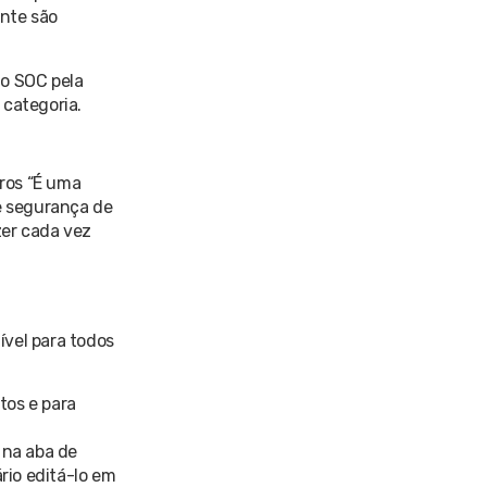
ente são
 o SOC pela
 categoria.
ros “É uma
e segurança de
zer cada vez
ível para todos
tos e para
o na aba de
rio editá-lo em