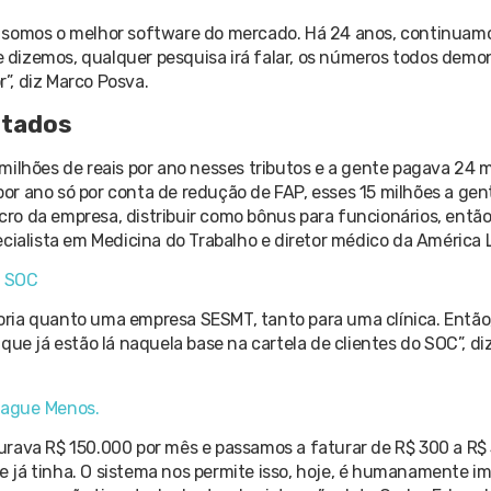
e somos o melhor software do mercado. Há 24 anos, continuam
dizemos, qualquer pesquisa irá falar, os números todos demon
”, diz Marco Posva.
ltados
milhões de reais por ano nesses tributos e a gente pagava 24 
r ano só por conta de redução de FAP, esses 15 milhões a gen
ucro da empresa, distribuir como bônus para funcionários, então
ecialista em Medicina do Trabalho e diretor médico da América 
o SOC
ria quanto uma empresa SESMT, tanto para uma clínica. Então,
que já estão lá naquela base na cartela de clientes do SOC”, d
Pague Menos.
urava R$ 150.000 por mês e passamos a faturar de R$ 300 a R$ 
 já tinha. O sistema nos permite isso, hoje, é humanamente i