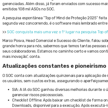
gerenciadas. Além disso, já foram enviados com sucesso mais
emitidos 108 mil ASOs no SOC.
A pesquisa espontânea “Top of Mind de Proteção 2025” feita
segunda vez concorrendo, é o software mais lembrado entre o
>>
SOC conquista mais uma vez o 1º lugar na pesquisa Top o
Marco Posva, Head Comercial e Sucesso do Cliente, falou s
grande honra para nós, sabermos que temos tantas pessoas 
seus colaboradores. Estamos no caminho certo e vamos cont
mais inovação”, conta.
Atualizações constantes e pioneirismo
O SOC conta com atualizações quinzenais para aplicação de 
os usuários, sem custos extras, assegurando o aperfeiçoamen
SIA: A IA do SOC ganhou diversas melhorias durante o 
gerenciar riscos psicossociais.
Checklist Offline: Após baixar um checklist de forma onl
Downloads, disponível para a execução. Após executá-lo,