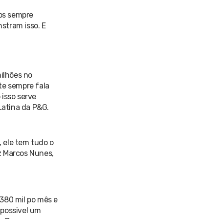
os sempre
stram isso. E
milhões no
te sempre fala
 isso serve
Latina da P&G.
 ele tem tudo o
iz Marcos Nunes,
380 mil po mês e
mpossivel um