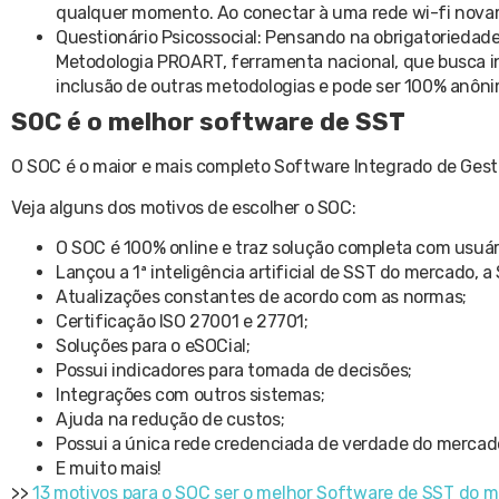
qualquer momento. Ao conectar à uma rede wi-fi novamen
Questionário Psicossocial: Pensando na obrigatoriedade
Metodologia PROART, ferramenta nacional, que busca inv
inclusão de outras metodologias e pode ser 100% anôni
SOC é o melhor software de SST
O SOC é o maior e mais completo Software Integrado de Gestã
Veja alguns dos motivos de escolher o SOC:
O SOC é 100% online e traz solução completa com usuári
Lançou a 1ª inteligência artificial de SST do mercado, a
Atualizações constantes de acordo com as normas;
Certificação ISO 27001 e 27701;
Soluções para o eSOCial;
Possui indicadores para tomada de decisões;
Integrações com outros sistemas;
Ajuda na redução de custos;
Possui a única rede credenciada de verdade do mercad
E muito mais!
>>
13 motivos para o SOC ser o melhor Software de SST do 