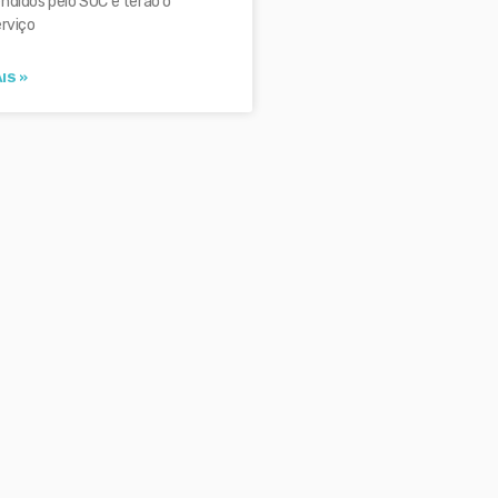
ndidos pelo SOC e terão o
erviço
IS »