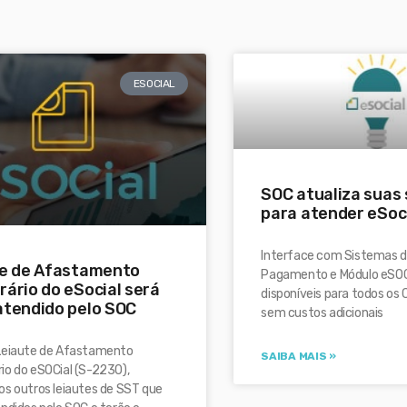
ESOCIAL
SOC atualiza suas
para atender eSoc
Interface com Sistemas d
te de Afastamento
Pagamento e Módulo eSOCi
ário do eSocial será
disponíveis para todos os 
tendido pelo SOC
sem custos adicionais
Leiaute de Afastamento
SAIBA MAIS »
io do eSOCial (S-2230),
os outros leiautes de SST que