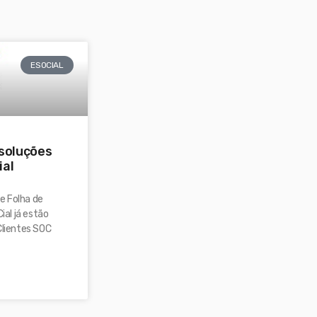
ESOCIAL
 soluções
ial
e Folha de
al já estão
Clientes SOC