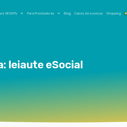
ara SESMTs
Para Prestadores
Blog
Cases de sucesso
Shopping
: leiaute eSocial