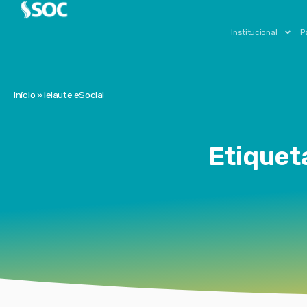
Institucional
P
Início
»
leiaute eSocial
Etiqueta