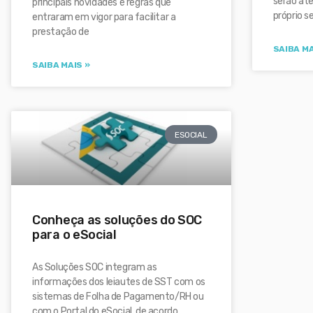
serão ate
principais novidades e regras que
próprio s
entraram em vigor para facilitar a
prestação de
SAIBA MA
SAIBA MAIS »
ESOCIAL
Conheça as soluções do SOC
para o eSocial
As Soluções SOC integram as
informações dos leiautes de SST com os
sistemas de Folha de Pagamento/RH ou
com o Portal do eSocial, de acordo