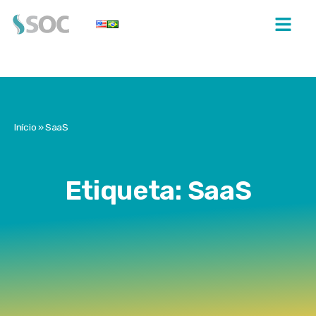
Início
»
SaaS
Etiqueta: SaaS