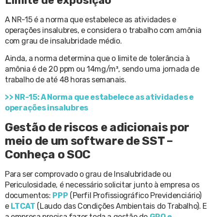
Limite de exposição
A NR-15 é a norma que estabelece as atividades e
operações insalubres, e considera o trabalho com amônia
com grau de insalubridade médio.
Ainda, a norma determina que o limite de tolerância à
amônia é de 20 ppm ou 14mg/m³, sendo uma jornada de
trabalho de até 48 horas semanais.
>> NR-15: A Norma que estabelece as atividades e
operações insalubres
Gestão de riscos e adicionais por
meio de um software de SST –
Conheça o SOC
Para ser comprovado o grau de Insalubridade ou
Periculosidade, é necessário solicitar junto à empresa os
documentos:
PPP
(Perfil Profissiográfico Previdenciário)
e
LTCAT
(Laudo das Condições Ambientais do Trabalho). E
a empresa precisa fazer toda a gestão de
GRO e