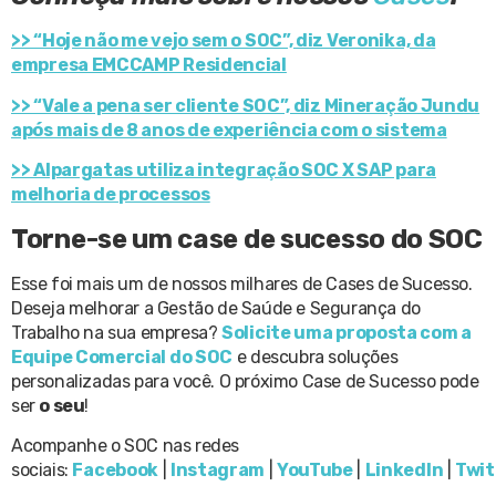
>> “Hoje não me vejo sem o SOC”, diz Veronika, da
empresa EMCCAMP Residencial
>> “Vale a pena ser cliente SOC”, diz Mineração Jundu
após mais de 8 anos de experiência com o sistema
>> Alpargatas utiliza integração SOC X SAP para
melhoria de processos
Torne-se um case de sucesso do SOC
Esse foi mais um de nossos milhares de Cases de Sucesso.
Deseja melhorar a Gestão de Saúde e Segurança do
Trabalho na sua empresa?
Solicite uma proposta com a
Equipe Comercial do SOC
e descubra soluções
personalizadas para você. O próximo Case de Sucesso pode
ser
o seu
!
Acompanhe o SOC nas redes
sociais:
Facebook
|
Instagram
|
YouTube
|
LinkedIn
|
Twit