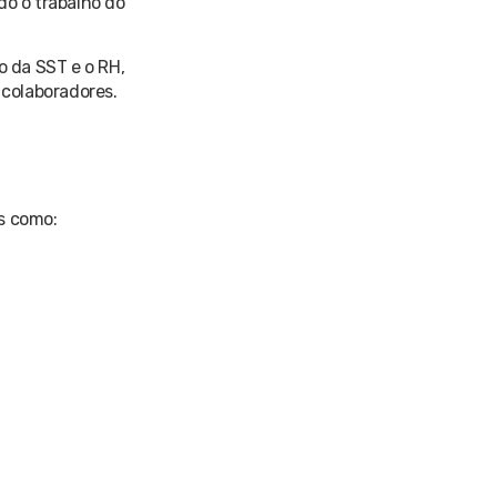
do o trabalho do
 da SST e o RH,
colaboradores.
s como: