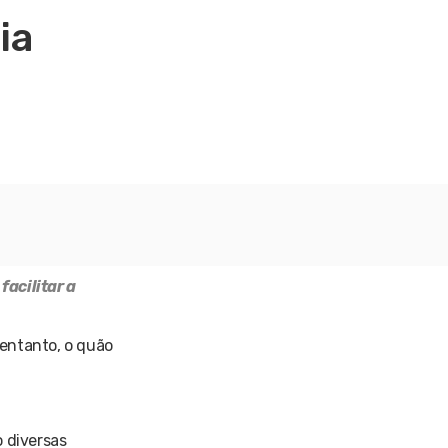
ia
facilitar a
 entanto, o quão
 diversas