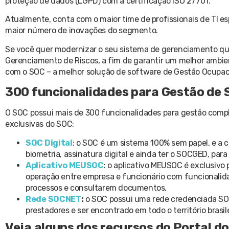
proteção de dados (LGPD) com a certificação ISO 27701.
Atualmente, conta com o maior time de profissionais de TI 
maior número de inovações do segmento.
Se você quer modernizar o seu sistema de gerenciamento qu
Gerenciamento de Riscos, a fim de garantir um melhor ambi
com o SOC – a melhor solução de software de Gestão Ocupaci
300 funcionalidades para Gestão de 
O SOC possui mais de 300 funcionalidades para gestão compl
exclusivas do SOC:
SOC Digital
: o SOC é um sistema 100% sem papel, e a ca
biometria, assinatura digital e ainda ter o SOCGED, par
Aplicativo MEUSOC
: o aplicativo MEUSOC é exclusivo 
operação entre empresa e funcionário com funcionalid
processos e consultarem documentos.
Rede SOCNET
:
o SOC possui uma rede credenciada SOC
prestadores e ser encontrado em todo o território brasile
Veja alguns dos recursos do Portal d