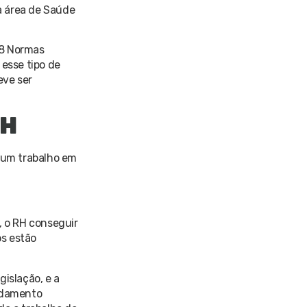
 a área de Saúde
38 Normas
esse tipo de
eve ser
RH
a um trabalho em
, o RH conseguir
os estão
islação, e a
ndamento