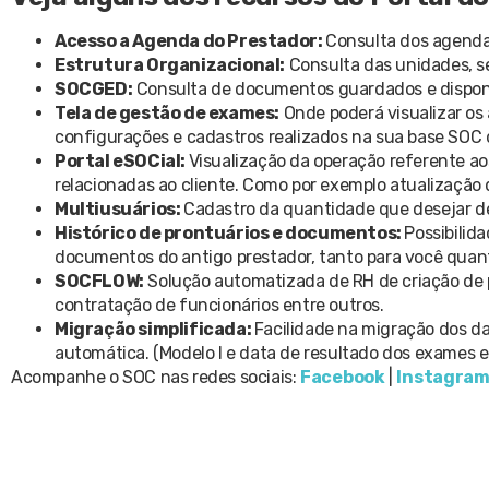
Acesso a Agenda do Prestador:
Consulta dos agenda
Estrutura Organizacional:
Consulta das unidades, s
SOCGED:
Consulta de documentos guardados e disponib
Tela de gestão de exames:
Onde poderá visualizar o
configurações e cadastros realizados na sua base SOC 
Portal eSOCial:
Visualização da operação referente aos
relacionadas ao cliente. Como por exemplo atualização
Multiusuários:
Cadastro da quantidade que desejar de
Histórico de prontuários e documentos:
Possibilid
documentos do antigo prestador, tanto para você quanto
SOCFLOW:
Solução automatizada de RH de criação de p
contratação de funcionários entre outros.
Migração simplificada:
Facilidade na migração dos d
automática. (Modelo I e data de resultado dos exames e
Acompanhe o SOC nas redes sociais:
Facebook
|
Instagra