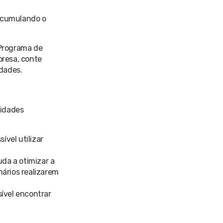
 acumulando o
 Programa de
presa, conte
dades.
lidades
ível utilizar
uda a otimizar a
ários realizarem
ível encontrar