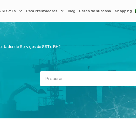
a SESMTs
Para Prestadores
Blog
Cases de sucesso
Shopping
restador de Serviços de SST e RH?