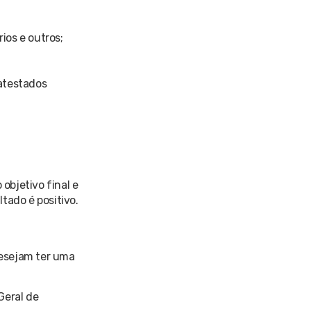
ios e outros;
atestados
objetivo final e
tado é positivo.
desejam ter uma
Geral de