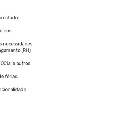
restador.
e nas
 as necessidades
pagamento (RH).
SOCial e outros
e férias,
ncionalidade