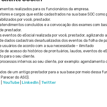
mentos realizados para os funcionários da empresa.
etores e cargos que estão cadastrados na sua base SOC como p
ilizados por você, prestador.
s atendimentos concluídos e a convocação dos exames com bas
de prestador.
 eventos do eSocial realizada por você, prestador, agilizando
 de dados cadastrais desatualizados dos eventos da folha de 
 usuários de acordo com a sua necessidade – ilimitado
ade de acesso do histórico de prontuários, laudos, eventos do e
 para o seu cliente.
rocessos internos ao seu cliente, por exemplo: agendamento d
ados de um antigo prestador para a sua base por meio dessa fu
 Parecer do ASO).
m
|
YouTube
|
LinkedIn
|
Twitter