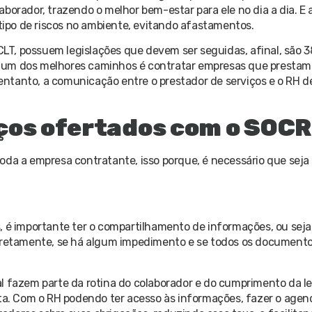
borador, trazendo o melhor bem-estar para ele no dia a dia. E
ipo de riscos no ambiente, evitando afastamentos.
T, possuem legislações que devem ser seguidas, afinal, são 
 um dos melhores caminhos é contratar empresas que prestam 
ntanto, a comunicação entre o prestador de serviços e o RH d
ços ofertados com o SOC
oda a empresa contratante, isso porque, é necessário que sej
, é importante ter o compartilhamento de informações, ou seja
orretamente, se há algum impedimento e se todos os document
l fazem parte da rotina do colaborador e do cumprimento da leg
a. Com o RH podendo ter acesso às informações, fazer o age